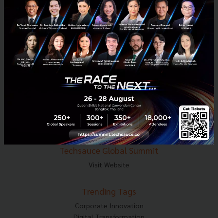
E-mail :
contact@techsauce.co
Tel : 02-001-5375
Mobile : 06-4658-9500
Techsauce Media
About Techsauce
Techsauce Services
Privacy Policy
ส่งบทความ
Techsauce Global Summit
Visit Website
Trending Tags
Corporate Innovation
Digital Transformation