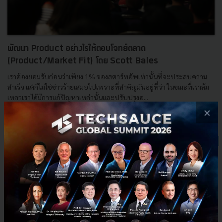
พัฒนา Product อย่างไรให้ตอบโจทย์ตลาด
(Product/Market Fit) โดย Scott Bales
เราต้องยอมรับก่อนว่าเพียง 1% ของสตาร์ทอัพเท่านั้นที่จะประสบความ
สำเร็จ แต่ก็ไม่ใช่ข่าวร้ายเสมอไปเพราะที่สำคัญมันอยู่ที่ว่า ในขณะที่เราล้ม
เหลวเราได้มีการแก้ปัญหาเหล่านั้นและปรับปรุงอ...
×
สิงหาคม 19, 2016
| By
Techsauce Team
11
Tech & Biz
Scott Bales
development
Techsauce Summit
Product/Market Fit