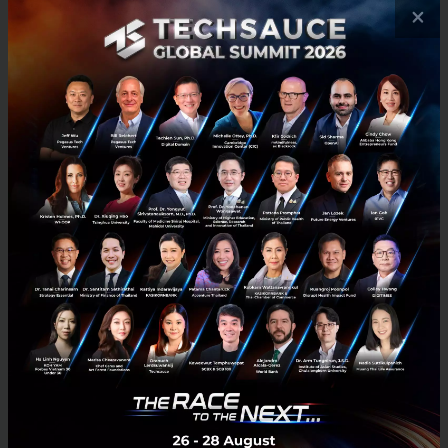
×
3 คำศัพท์ที่คุณจะต้องเจอชัวร์ เมื่อคุณก้าวเข้าสู่โลก Blockchain
3 คำศัพท์สำคัญที่คุณต้องรู้และเข้าใจ เมื่อคุณก้าวเข้าสู่โลก Blockchain...
กรกฎาคม 14, 2022
| By
Techsauce Team
47
News
dapp
บล็อกเชน
Protocol
blockchain