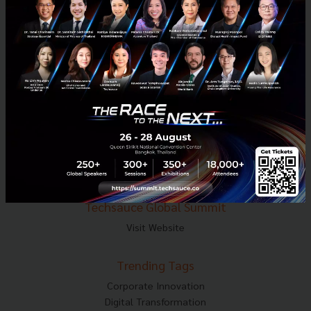
E-mail :
contact@techsauce.co
Tel : 02-001-5375
Mobile : 06-4658-9500
Techsauce Media
About Techsauce
Techsauce Services
Privacy Policy
ส่งบทความ
Techsauce Global Summit
Visit Website
Trending Tags
Corporate Innovation
Digital Transformation