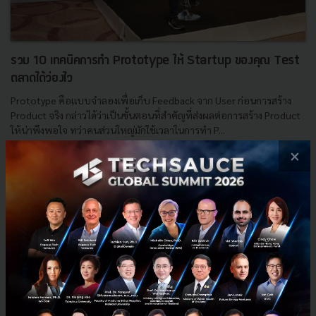
รวม 10 เทคนิคการทำ Prototype ให้ Startup ของคุณ Test
ตลาดได้ว่องไว
Prototype คือแบบจำลองเพื่อเก็บ Feedback จาก User ก่อนการสร้าง
Product จริง กล่าวได้ว่าเป็นขั้นตอนที่สำคัญที่ส่งผลต่อการสร้าง Product
ให้น่าพึงพอใจ ทว่าคนส่วนใหญ่มักใช้เวลาในการทำ P...
×
สิงหาคม 1, 2016
| By
Techsauce Team
92
Tech & Biz
How to
Startup
Prototype
development