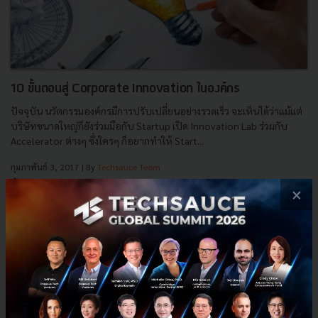
10 ขั้นตอนสู่ Corporate Innovation ในองค์กร
ปัจจุบัน นวัตกรรมองค์กรมีการปรับเปลี่ยนอย่างรวดเร็ว จะเห็นได้ว่าแม้แต่
บริษัทขนาดใหญ่ก็ยังร่วมมือกับ Startup เปิด Innovation Lab ร่วมกับ
Accelerator ต่างๆ ซึ่งใครๆ ก็อยากทำให้ Start...
กุมภาพันธ์ 3, 2017
| By
Techsauce Team
0
×
Tech & Biz
Corp Innov
How to
Enterprise
Corporate Innovation
Digital Transformation