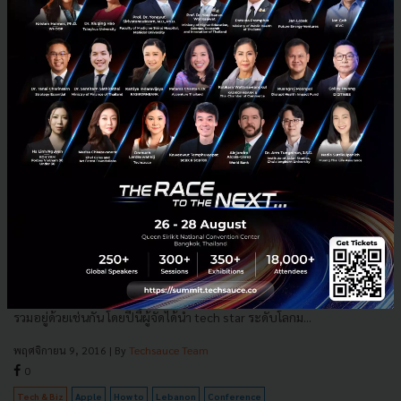
3 บทเรียนจาก "Steve Wozniak" ผู้ร่วมก่อตั้ง Apple Inc.
สรุปจากงาน BDL accelerate 2016 ประเทศเลบานอน
ในช่วงปลายปีของทุกปี ประเทศเลบานอนจะมีการจัดงาน Tech
Conference ที่ใหญ่ที่สุดของประเทศ รวมถึงมีงาน Hackathon ที่ใหญ่ที่สุด
รวมอยู่ด้วยเช่นกัน โดยปีนี้ผู้จัดได้นำ tech star ระดับโลกม...
พฤศจิกายน 9, 2016
| By
Techsauce Team
0
Tech & Biz
Apple
How to
Lebanon
Conference