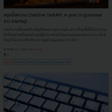
สรุปเนื้อหางาน Creative Talk#5: A year in (p)review
ช่วง Startup
แค่เห็นรายชื่อแขกรับเชิญก็คงจะตาลุกวาวแล้ว เพราะในครั้งนี้เป็นการรวม
ตัวกันอย่างพร้อมหน้าของผู้นำจากสามโปรแกรมบ่มเพาะของ Telco ยักษ์
ใหญ่ ได้แก่ ดร.ศรีหทัย พราหมณี (คุณออน) จาก AIS T...
มกราคม 21, 2016
| By
oravee
0
News
How to
Startup
Creative
Creative Talk