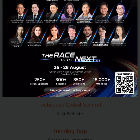
E-mail :
contact@techsauce.co
Tel : 02-001-5375
Mobile : 06-4658-9500
Techsauce Media
About Techsauce
Techsauce Services
Privacy Policy
ส่งบทความ
Techsauce Global Summit
Visit Website
Trending Tags
Corporate Innovation