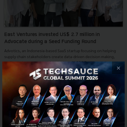
East Ventures invested US$ 2.7 million in
Advocate during a Seed Funding Round
Advotics, an Indonesia-based SaaS startup focusing on helping
supply chain stakeholders create data-driven decision making,
earlier today announced the closing of US$2.7 million se...
×
May 14, 2019
| By
Techsauce Team
10
News
Advotics
Seed Funding
East Ventures
investment