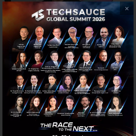
×
อยากมีธุรกิจที่อายุยืน อย่าคิดเรื่องการแข่งขัน..... Simon Sinek
ว่าไว้
หนึ่งในเทคนิคการโปรโมทหนังสือใหม่คือ การเขียนบทความเกี่ยวกับ
หนังสือเล่มนั้นแล้วโพสต์ให้คนอื่นเห็น Simon Sinek เองก็ทำแบบนั้น ......
พฤศจิกายน 12, 2019
| By
Channarong Jansoe
426
Tech & Biz
mindset
Startup
simon sinek