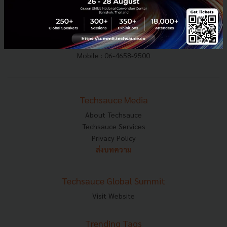
E-mail :
contact@techsauce.co
Tel : 02-001-5375
Mobile : 06-4658-9500
Techsauce Media
About Techsauce
Techsauce Services
Privacy Policy
ส่งบทความ
Techsauce Global Summit
Visit Website
Trending Tags