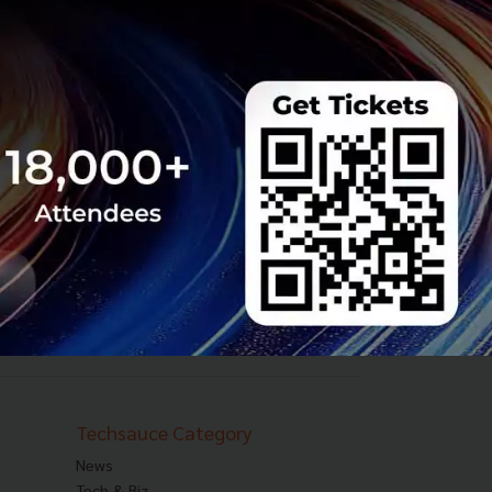
Techsauce Category
News
Tech & Biz