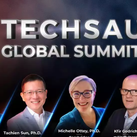
News
ATCI
HealthTech
Legal Tech
APICTA 2025
ศักยภาพ Beyond Banking ของ KBank พัฒนา
Digital Platform เสริมแกร่งมหาวิทยาลัย โรง
พยาบาล และการท่องเที่ยว
ทำไมสถาบันการเงินอย่าง KBank ต้องมาช่วยพัฒนาและ
สนับสนุนการสร้าง Digital Platform กับหน่วยงานต่างๆ? นี่
ไม่ใช่ขอบเขตของงานธนาคารที่เราคุ้นชินกันเลย...
ธันวาคม 17, 2021
| By
Techsauce Team
149
Tech & Biz
kbtg
kbank
smart-hospital
digital tourism
โรงพยาบาลศิริราชนำ 5G – Cloud - AI พัฒนาการ
บริการ พร้อมเป็นต้นแบบโรงพยาบาลอัจฉริยะ
โรงพยาบาลศิริราช เปิดโครงการ ศิริราชต้นแบบโรงพยาบาล
อัจฉริยะระดับโลกด้วยเทคโนโลยีเครือข่าย 5G (Siriraj World
Class 5G Smart Hospital) พร้อมเป็นต้นแบบโรงพยาบาล