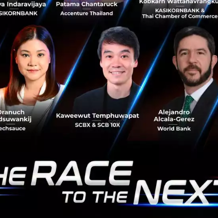
ระดับโรงพยาบาลรัฐสู่ยุค 4.0
Smart Hospital รพ.รัฐ แห่งแรกที่เชื่อมโยงด้วยเทคโนโลยี เพื่อ
ยกระดับสาธารณสุขของไทย โดยความร่วมมือของธนาคารกรุง
ไทย กับ โรงพยาบาลสมุทรปราการ ที่ 'Smart' ด้วยการลดขั้น
ตอนที่ไม่จำเป็นแ...
มีนาคม 12, 2020
| By
Techsauce Team
206
TS Video
AI
Blockchain
Biometrics
smart-hospital
กรุงไทยร่วมกับรพ.สมุทรปราการ วางต้นแบบ Smart
Hospital รพ.ภาครัฐ
ธนาคารกรุงไทย ร่วมกับ โรงพยาบาลสมุทรปราการ พัฒนา
ระบบ Smart Hospital เชื่อมระบบดิจิทัลเพื่อยกระดับ
สาธารณสุข...
กุมภาพันธ์ 13, 2020
| By
Techsauce Team
474
PR News
กรุงไทย
smart-hospital
โรงพยาบาลสมุทรปราการ