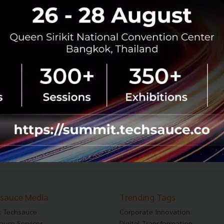
กรุงไทยจับมือวชิรพยาบาลพัฒนาระบบบริการจัดการ
ทางการเงิน
คุณกิตติพัฒน์ เพียรธรรม ผู้ช่วยกรรมการผู้จัดการใหญ่อาวุโส
ธนาคารกรุงไทย และ รองศาสตราจารย์ นายแพทย์ ประยุทธ
ศิริวงษ์ คณบดีคณะแพทยศาสตร์วชิรพยาบาล มหาวิทยาลัย
นวมินทราธิราช ร่วมลงนาม...
มิถุนายน 26, 2019
| By
Techsauce Team
58
PR News
วชิรพยาบาล
Smart Hospital
Krungthai Bank
sauce Media
Trending Tags
 Techsauce
Corporate Innovation
auce Services
Digital Transformation