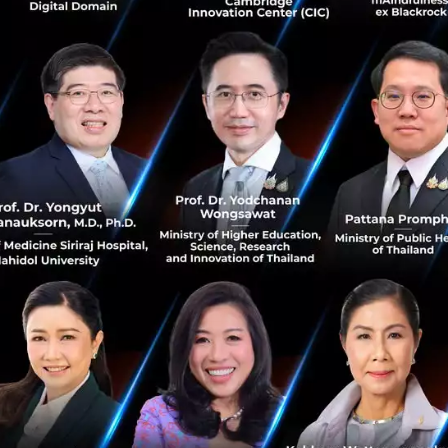
อัจฉริยะของประเทศไทย...
ธันวาคม 17, 2021
| By
Techsauce Team
12
PR News
AI
5G
Cloud
Smart Hospital
สํานักงาน กสทช. จับมือ รพ.ศิริราช และ Huawei ดํา
เนินโครงการนําร่องรถอัจฉริยะไร้คนขับ ยกระดับการ
แพทย์ไทยสู่ยุค 5G
สํานักงาน กสทช. ร่วมกับโรงพยาบาลศิริราช และบริษัท หัวเว่ย
เทคโนโลยี่ (ประเทศไทย) จํากัด จัดทํา “โครงการนําร่องรถ
อัจฉริยะไร้คนขับ ยกระดับการแพทย์ไทยสู่ยุค 5G”โดยนําร่อง
ใช้ในโรงพยาบา...
มิถุนายน 26, 2020
| By
Techsauce Team
1
PR News
huawei
smart hospital
Siriraj hospital
Smart Hospital รพ.สมุทรปราการ ต้นแบบการยก