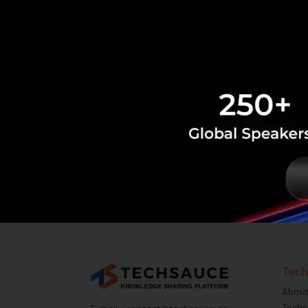
Tech
About
Techs
E-mail :
contact@techsauce.co