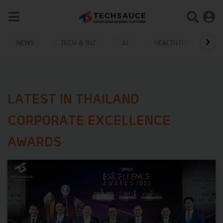
NEWS
TECH & BIZ
AI
HEALTHTECH
LATEST IN THAILAND
CORPORATE EXCELLENCE
AWARDS