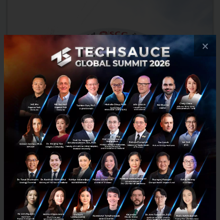
×
ปัจจัยความสำเร็จของ SCG ที่การันตีด้วยรางวัลความเป็นเลิศของ
องค์กร
ในยุคที่สังคมและสิ่งแวดล้อมเปลี่ยนแปลงไปอย่างรวดเร็ว การดำเนินธุรกิจ
โดยคำนึงถึงผลกำไรเพียงอย่างเดียวคงไม่เพียงพอที่จะทำให้องค์กรสามารถ
เติบโตอย่างยั่งยืนได้ หากแต่จะต้องคำนึงถึงการด...
ธันวาคม 24, 2018
| By
Techsauce Team
35