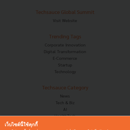
Techsauce Global Summit
Visit Website
Trending Tags
Corporate Innovation
Digital Transformation
E-Commerce
Startup
Technology
Techsauce Category
News
Tech & Biz
AI
HealthTech
Exec Insight
เว็บไซต์นี้ใช้คุกกี้
Corp Innov