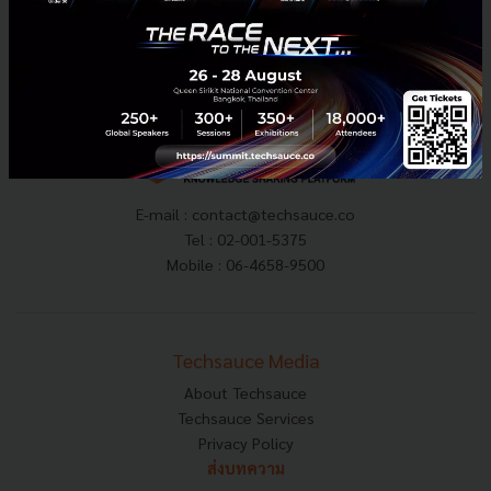
PR News
SCG
Thailand Corporate Excellence Awards
E-mail :
contact@techsauce.co
Tel : 02-001-5375
Mobile : 06-4658-9500
Techsauce Media
About Techsauce
Techsauce Services
Privacy Policy
ส่งบทความ