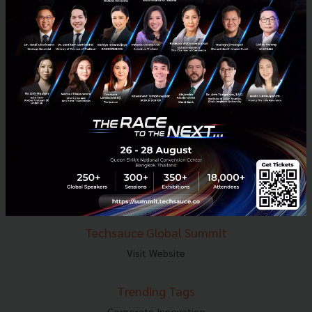
E-mail :
contact@techsauce.co
Tel : 02-001-5375
Mobile : 06-4658-9500
Techsauce Media
About Techsauce
Techsauce Services
Privacy Policy
ส่งบทความ
Techsauce Global Summit
Visit Website
Trending Tags
Corporate Innovation