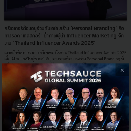
ครีเอเตอร์ต้องอยู่ร่วมกับเอไอ สร้าง ‘Personal Branding’ คือ
ทางรอด ‘เทลสกอร์’ ย้ำภาพผู้นำ Influencer Marketing จัด
งาน ‘Thailand Influencer Awards 2025’
เจาะลึกทิศทางวงการครีเอเตอร์ในงาน Thailand Influencer Awards 2025
เมื่อ AI กลายเป็นผู้ช่วยสำคัญ ทางรอดคือการสร้าง Personal Branding ที่
แข็งแกร่ง อ่านบทสรุปเทรนด์ โอกาส และกลยุทธ์ที...
×
ตุลาคม 3, 2025
| By
Techsauce Team
0
PR News
AI
TIA2025
Tellscore
Creator Economy