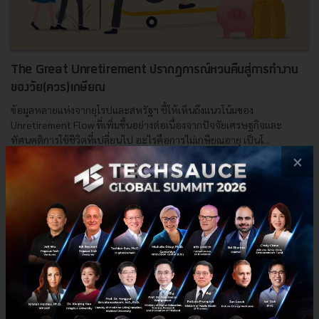
The Great Unretirement ปรากฏการณ์หวนคืนสู่การทำงาน
ของวัย(ควร)เกษียณ
ข้อมูลหลายแห่งจากยุโรปและสหรัฐฯ ชี้ให้เห็นถึงแนวโน้มของ
Unretirement Flow ที่เพิ่มขึ้นอย่างต่อเนื่องจากปัจจัยเศรษฐกิจและ
ทัศนคติการใช้ชีวิตที่เปลี่ยนไป อะไรคือการไม่เกษียณอายุ เป็นโ...
×
กรกฎาคม 27, 2022
| By
Pimchaya Pamornpol
119
Saucy Thoughts
elderly
worklife
Retirement
เกษียณอายุ