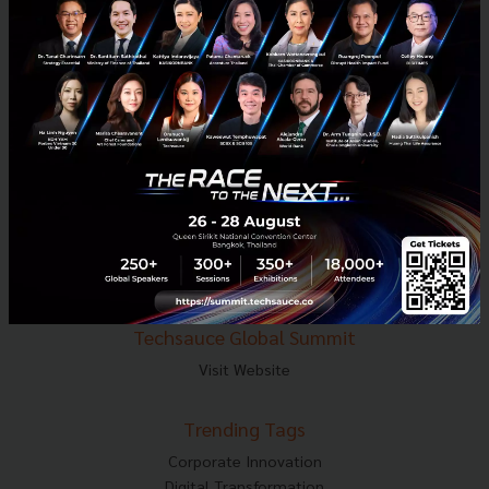
E-mail :
contact@techsauce.co
Tel : 02-001-5375
Mobile : 06-4658-9500
Techsauce Media
About Techsauce
Techsauce Services
Privacy Policy
ส่งบทความ
Techsauce Global Summit
Visit Website
Trending Tags
Corporate Innovation
Digital Transformation