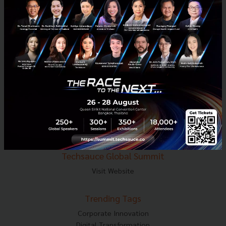
E-mail :
contact@techsauce.co
Tel : 02-001-5375
Mobile : 06-4658-9500
Techsauce Media
About Techsauce
Techsauce Services
Privacy Policy
ส่งบทความ
Techsauce Global Summit
Visit Website
Trending Tags
Corporate Innovation
Digital Transformation