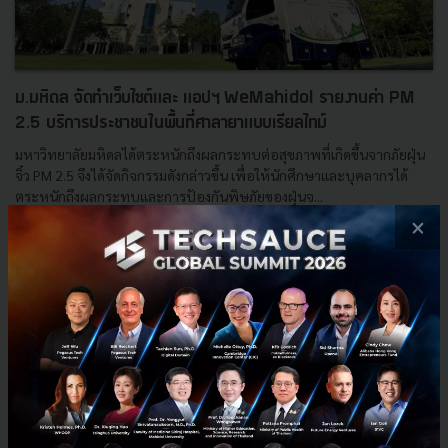
ม.มหิดล จัดทำเว็บไซต์และ แอปฯ WeMahidol รายงานค่า PM
2.5 บริการประชาชนในพื้นที่ศาลายาแบบเรียลไทม์
มหาวิทยาลัยมหิดลได้ตระหนักถึงผลกระทบต่อสุขภาพที่เกิดขึ้นจากภัยฝุ่น
จิ๋ว PM 2.5 จึงได้จัดกิจกรรมดังกล่าวขึ้น เพื่อให้นักศึกษาและบุคลากรได้
ตระหนักถึงผลกระทบและการป้องกันพิษภัยของฝุ่นจ...
×
กุมภาพันธ์ 5, 2020
| By
Techsauce Team
43
PR News
PM 2.5
WeMahidol