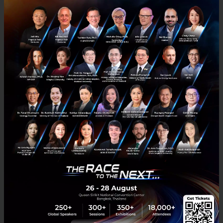
PR News
smes
Workmate
COVID-19
Workmate Secures $5.2M Serie-A Funding
Workmatean on-demand and end-to-end staffing platform for
Southeast Asia has raised US$5.2 million after growing 10x since