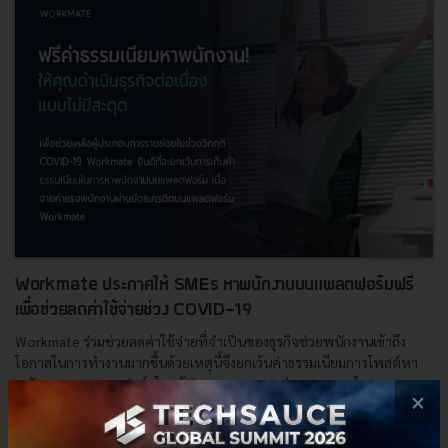
Workmate ประกาศให้ SMEs หาพนักงานบนแพลตฟอร์มฟรี
เพื่อช่วยลดค่าใช้จ่ายช่วง COVID-19
Workmate ร่วมช่วยลดค่าใช้จ่ายที่จำเป็นของธุรกิจช่วยพนักงานเข้าถึง
โอกาสในการทำงานมากขึ้นด้วยเหตุนี้จึงยกเว้นค่าธรรมเนียมการโพสต์หา
พนักงานบนแพลตฟอร์มโดยผู้ประกอบการรายย่อย สามารถโพสต...
×
เมษายน 13, 2020
| By
Techsauce Team
1