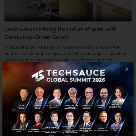
ZenicHub Redefining the Future of Work with
Community-Driven Growth
In a bustling city like Bangkok, where coworking spaces often
prioritize headcount and hype, ZenicHub stands apart. launched
just two months ago, we have taken a different approach...
×
December 3, 2025
| By
Techsauce Team
0
PR News
Work
ZenicHub
future-of-work