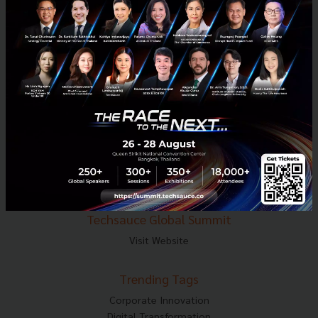
E-mail :
contact@techsauce.co
Tel : 02-001-5375
Mobile : 06-4658-9500
Techsauce Media
About Techsauce
Techsauce Services
Privacy Policy
ส่งบทความ
Techsauce Global Summit
Visit Website
Trending Tags
Corporate Innovation
Digital Transformation