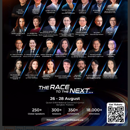
Itochu Corporation, announces the start of sales
and free trial of remote working platform Eko
ITOCHU Corporation announced today that it had entered into an
agreement with Eko Corporation Co. Ltd. to be the sole distributor
of Eko in Japan. Eko is the virtual workspace tool...
March 27, 2020
| By
Techsauce Team
18
News
Eko
work
itochu-corporation