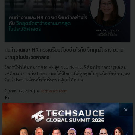
คนทำงานและ HR ควรเตรียมตัวอย่างไรกับ วิกฤตอัตราว่างงาน
มากสุดในประวัติศาสตร์
วิกฤตนี้ทำให้บทบาทของ HR ยุค New Normal ที่ต้องทำมากกว่าดูเเล คน
แต่ต้องเก่ง การเงิน Techsauce ได้มีโอกาสได้พูดคุยกับคุณธิดารัตน์ กาญจน
วัฒน์ ประธานเจ้าหน้าที่บริหาร กลุ่มบริษัทอเด...
มิถุนายน 12, 2020
| By
Techsauce Team
0
Exec Insight
Podcast
work
covid-19
วิกฤตเศรษฐกิจ
hr-transformation
×