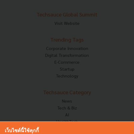
Techsauce Global Summit
Visit Website
Trending Tags
Corporate Innovation
Digital Transformation
E-Commerce
Startup
Technology
Techsauce Category
News
Tech & Biz
AI
HealthTech
Exec Insight
เว็บไซต์นี้ใช้คุกกี้