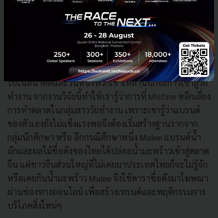
ประกอบการก็สามารถปรับตัวได้ดี ตัวอย่างเช่น Mistine
ซึ่งเป็นแบรนด์เครื่องสำอางชั้นนำของไทย ได้ไปเปิดหน้า
ร้านแรกที่เซียงไฮ้ แทนที่ Mistine จะทำการโฆษณาให้แก่
ผู้หญิงวัยทำงานแต่กลับไปที่มหาลัยและสอนวิธีการแต่ง
หน้าให้แก่นักศึกษา เพราะพวกเขารู้ว่าหากผู้บริโภคเริ่มใช้
แบรนด์ใดเป็นแบรนด์แรกพวกเขาจะมีแนวโน้มที่จะใช้ต่อ
ไปในอนาคตและวันหนึ่งพวกเขาเหล่านั้นก็จะก้าวเข้าสู่วัย
ทำงาน จากงานวิจัยนี้ทำให้เรารู้ว่าการที่ Mistine หลีกเลี่ยง
การทำตลาดในกลุ่มสาววัยทำงาน เพราะเขารู้ว่าแบรนด์
ของตัวเองยังไม่แข็งแรงพอจึงต้องเริ่มสร้างฐานรากจาก
กลุ่มนักศึกษา หรือ อีกกรณีศึกษาหนึ่ง Malee แบรนด์น้ำ
ผักและผลไม้ชื่อดังของไทยได้ปล่อยน้ำมะพร้าวเข้าสู่ตลาด
จีน แต่ชาวจีนส่วนใหญ่ที่ไม่เคยมาประเทศไทยก็จะไม่รู้จัก
หรือเคยกินน้ำมะพร้าว Malee จึงใช้ดาราชื่อดังมาโฆษณา
ผ่านช่องทางออนไลน์ เพื่อสร้างเทรนด์และพฤติกรรมการ
บริโภคสิ่งใหม่ๆ