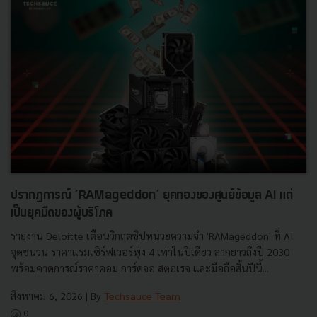
ปรากฏการณ์ ‘RAMageddon’ ยุคทองของศูนย์ข้อมูล AI แต่
เป็นยุคมืดของผู้บริโภค
รายงาน Deloitte เตือนวิกฤตชิปหน่วยความจำ 'RAMageddon' ที่ AI
จุดชนวน ราคาแรมเซิร์ฟเวอร์พุ่ง 4 เท่าในปีเดียว ลากยาวถึงปี 2030
พร้อมคาดการณ์ราคาคอม การ์ดจอ สตอเรจ และมือถือสิ้นปีนี้...
สิงหาคม 6, 2026
| By
Techsauce Team
0