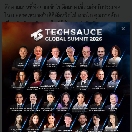
ศึกษาสถานที่ที่อยากเข้าไปตีตลาด เชื่อมต่อกับประเทศ
ไหน ตลาดเหมาะกับดิจิทัลหรือไม่ หากใช่ คุณอาจต้อง
เลือกดำเนินธุรกิจออนไลน์ ให้ความสำคัญกับ e-
×
commerce และมีหน้าร้านเพื่อขยายประสบการณ์แก่
ลูกค้า
3.สร้างตัวตนแบรนด์
หากคุณไปบุกตลาดจีน มีโอกาสเป็นไปได้ว่าจะมีคู่แข่งที่มี
สินค้าเหมือนกันอยู่แล้ว แต่อย่าเพิ่งกลัว ลูกค้าชาวจีนมี
ความหลากหลายและมีความรู้ในการเลือกสินค้าที่มี
คุณภาพให้แก่ตัวเอง ถ้าคุณสร้างความเชื่อมั่นในเบรนด์ได้
ลูกค้าก็จะอยู่กับคุณตลอดไป
สินค้าของไทยค่อนข้างมีความเป็นเอกลักษณ์และผู้