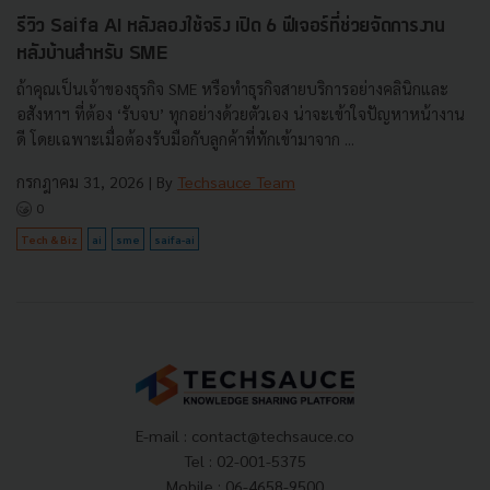
รีวิว Saifa AI หลังลองใช้จริง เปิด 6 ฟีเจอร์ที่ช่วยจัดการงาน
หลังบ้านสำหรับ SME
ถ้าคุณเป็นเจ้าของธุรกิจ SME หรือทำธุรกิจสายบริการอย่างคลินิกและ
อสังหาฯ ที่ต้อง ‘รับจบ’ ทุกอย่างด้วยตัวเอง น่าจะเข้าใจปัญหาหน้างาน
ดี โดยเฉพาะเมื่อต้องรับมือกับลูกค้าที่ทักเข้ามาจาก ...
กรกฎาคม 31, 2026
| By
Techsauce Team
0
Tech & Biz
ai
sme
saifa-ai
E-mail :
contact@techsauce.co
Tel : 02-001-5375
Mobile : 06-4658-9500