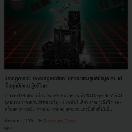
ปรากฏการณ์ ‘RAMageddon’ ยุคทองของศูนย์ข้อมูล AI แต่
เป็นยุคมืดของผู้บริโภค
รายงาน Deloitte เตือนวิกฤตชิปหน่วยความจำ 'RAMageddon' ที่ AI
จุดชนวน ราคาแรมเซิร์ฟเวอร์พุ่ง 4 เท่าในปีเดียว ลากยาวถึงปี 2030
พร้อมคาดการณ์ราคาคอม การ์ดจอ สตอเรจ และมือถือสิ้นปีนี้...
สิงหาคม 6, 2026
| By
Techsauce Team
0