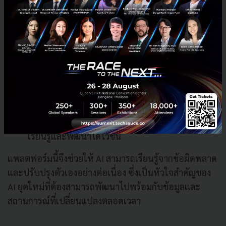
ทดสอบและพัฒนา AI อย่างต่อเนื่อง โดย
Experimentation Platform ช่วยให้…
ทดสอบอัลกอริทึมด้วย การทดลองแบบ A/B Testing
เพื่อเปรียบเทียบประสิทธิภาพของโมเดล
จำลองสถานการณ์จริง (Real-world Simulation)
เพื่อดูว่า AI ทำงานได้ดีแค่ไหนในโลกแห่งความเป็น
จริง
ปรับแต่งโมเดล แบบรวดเร็วและต่อเนื่อง ช่วยให้ AI
เรียนรู้และพัฒนาได้ไวขึ้น
แพลตฟอร์มนี้จึงช่วยให้ AI สามารถเรียนรู้จากข้อผิดพลาด
และปรับปรุงตัวเองอย่างต่อเนื่อง ซึ่งเป็นหัวใจสำคัญของ
AI ยุคใหม่ที่ต้องสามารถพัฒนาไปพร้อมกับข้อมูลและ
สถานการณ์ที่เปลี่ยนแปลงตลอดเวลา