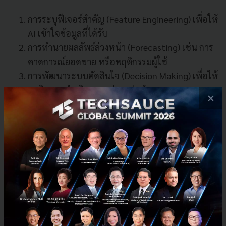
การระบุฟีเจอร์สำคัญ (Feature Engineering) เพื่อให้
AI เข้าใจข้อมูลที่ได้รับ
การทำนายผลลัพธ์ล่วงหน้า (Forecasting) เช่น การ
คาดการณ์ยอดขาย หรือพฤติกรรมผู้ใช้
การพัฒนาระบบตัดสินใจ (Decision Making) เพื่อให้
AI คิดและดำเนินการอย่างแม่นยำ
×
AI Factory ใช้เทคนิคขั้นสูง เช่น Deep Learning และ
Reinforcement Learning เพื่อฝึก AI ให้มีประสิทธิภาพ
สูงสุด
3. Experimentation Platform – ทดสอบและพัฒนา AI
อย่างต่อเนื่อง
AI Factory ไม่ใช่แค่สร้าง AI แต่ต้องมีแพลตฟอร์มสำหรับ