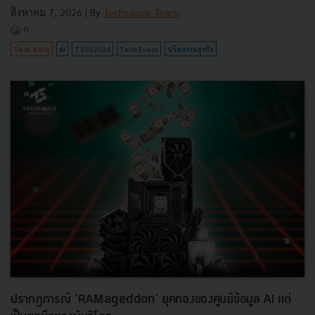
สิงหาคม 7, 2026
| By
Techsauce Team
0
Tech & Biz
AI
TSGS2026
Tech Event
นวัตกรรมธุรกิจ
ปรากฏการณ์ ‘RAMageddon’ ยุคทองของศูนย์ข้อมูล AI แต่