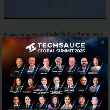
Ecosystem partner:
พันธมิตรที่อยู่ในเครือข่าย (ระบบ
นิเวศทางดิจิทัล) ของ Allianz มีหลากหลาย และครอบคลุม
×
ไม่เพียงเฉพาะพันธมิตรด้านการเงิน แต่ยังรวมถึงพวกที่ให้
บริการด้านอื่นๆที่ไม่ใช่การเงินอีกด้วย เช่น รถยนต์ (Auto)
บริการทางสุขภาพ (Health Services) อสังหาริมทรัพย์
(Real Estate) เฟอร์นิเจอร์ (Furniture) ไฟฟ้าและแก๊ส
(Electricity and Gas) การเดินทาง (Transportation)
ซ่อมบ้าน (Home repairs) อาหาร (Food) น้ำมัน (Fuel)
โรงแรม (Hotel) โทรคมนาคม (Telco)
การนำข้อมูลมาใช้กับการเคลมประกันในกรุงเทพ