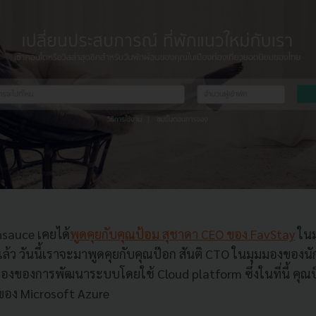
hsauce เคยได้
พูดคุยกับคุณป้อม สุชาดา CEO ของ FavStay
ในม
ว วันนี้เราจะมาพูดคุยกับคุณป๊อก สันติ CTO ในมุมมองของนั
มมองของการพัฒนาระบบโดยใช้ Cloud platform ซึ่งในที่นี้ คุณป
ของ Microsoft Azure