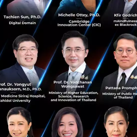
เป็น Tier ให้เลือกใช้งานหลายระดับ ตามความเหมาะสมทางธุร
จะต้องสามารถรองรับปริมาณการใช้งานที่มากขึ้น ทั้งในด้าน
ที่พักที่เพิ่มขึ้นอย่างต่อเนื่อง ซึ่งในเรื่องนี้ เราสามารถสั่ง sc
่อถือได้ และต้องสามารถช่วยลดภาระด้าน Maintenance
น Cloud ปัญหาด้านฮาร์ดแวร์ก็หมดไป ส่วนเรื่องการอัปเดตซอฟแ
รื่องนี้ให้อยู่แล้วครับ ช่วยลดภาระทีมพัฒนาได้มากทีเดียว แ
อง Microsoft เป็นที่ไว้วางใจได้อยู่แล้วครับ
่าย
ช้จ่ายตามปริมาณการใช้งานจริงในแต่ละโมดูล ใช้งานแค่ไหน ก็จ่
้องจ่าย หรืออยากใช้แค่แป๊บเดียวก็จ่ายแค่ตอนที่ใช้งาน นอกจากน
หลายระดับ ค่าบริการก็จะขึ้นอยู่กับ Tire ที่เลือก จึงไม่จำเป็นต
or ให้ช่วยประเมินค่าใช้จ่ายได้