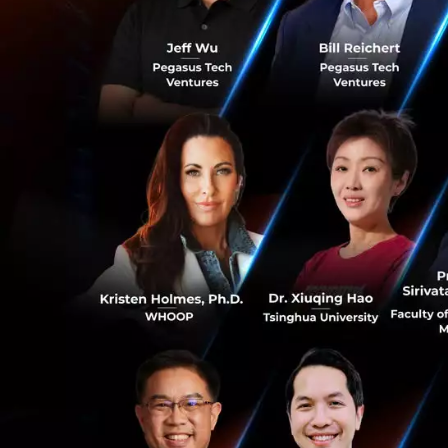
การใช้บริการแบ่ง
ใช้งาน ในอนาคตเรา
users และจำนวนข้อมูล
ที่เหมาะสมได้ทันที
ระบบต้องเชื
เมื่อทุกอย่างอยู่บ
ทีมงานที่ช่วยดูแลเ
ผมว่าด้วยชื่อเสียงข
คุ้มกับค่าใช้จ
Azure มีการคิดค่าใ
0
ไม่ได้ใช้งานก็ไม่ต
Tire ในการใช้งานได้
มี Pricing calculat