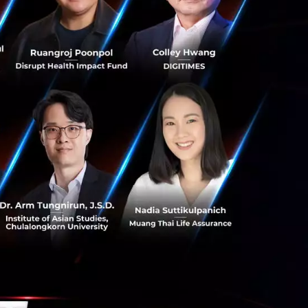
กไหมคะ?
างของ FavStay
Deploy งานขึ้นบน
ging และ Production
Online ด้วย