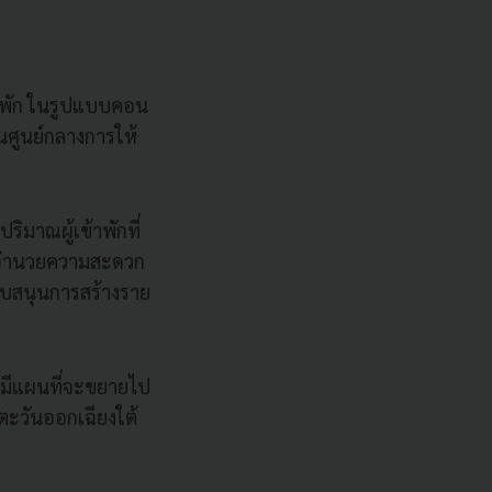
านพัก ในรูปแบบคอน
นศูนย์กลางการให้
ิมาณผู้เข้าพักที่
หรับอำนวยความสะดวก
นับสนุนการสร้างราย
เรามีแผนที่จะขยายไป
ยตะวันออกเฉียงใต้