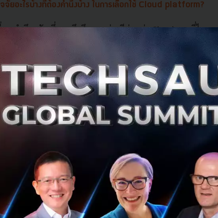
จจัยอะไรบ้างที่ต้องคำนึงบ้าง ในการเลือกใช้ Cloud platform?
ัยที่เราคำนึงครับ ซึ่งเราจึงศึกษาอย่างดีก่อนว่า Cloud ของที่ไ
คำนึง ได้แก่
มรวดเร็วและความคล่องตัว ในการพัฒนาระบบ
กที่เราใช้งานบน
Microsoft Azure
นะครับ เมื่อพัฒนาแอปพลิเค
ระบบขึ้นใช้งานได้ทันที และยังมีระบบการแบ่ง Slot ให้ใช้งาน 
Production
างการพัฒนา เราต้องการทดสอบหรือวิจัยอะไรบางอย่างบนสภาพ
ิการหลักของ FavStay ก็สามารถสร้าง Slot ขึ้นมาเพื่อทดสอบได
อบเสร็จก็สามารถลบทิ้งได้ทันที
ale ระบบ เพื่อการขยายตัวทางธุรกิจ