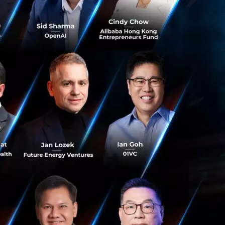
กิจและปริมาณการ
จำนวน active
ale up ให้อยู่ใน Tier
วร์ต่างๆ Azure มี
ละด้านความปลอดภัย
ายแค่นั้น โมดูลที่
ี้คือมีการเลือก
้องจ่ายเยอะ อีกทั้ง