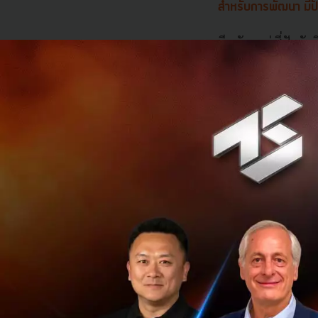
สำหรับการพัฒนา มีปั
มีหลักๆอยู่ สี่ปัจจ
บ้าง โดยปัจจัยที่เรา
ต้องการควา
จะขอยกตัวอย่างจา
ช่วยให้เรา Deploy 
เป็น Staging และ 
บ่อยครั้งในระหว่
ที่จะนำไปใช้กับบร
ระบบหลัก เมื่อทดส
รองรับการ sc