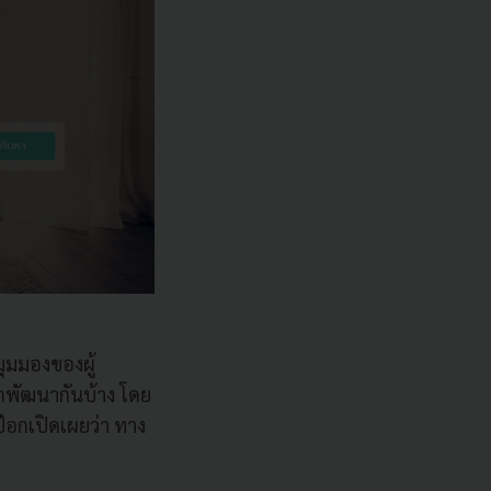
ุมมองของผู้
กพัฒนากันบ้าง โดย
๊อกเปิดเผยว่า ทาง