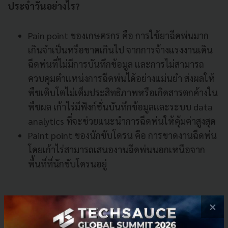
ประจำวันอย่างไร?
Pain point ของเกษตรกร คือ การใช้ยาฉีดพ่นมาก
เกินจำเป็นหรือขาดเกินไป จากการจ้างแรงงานเดิน
ฉีดพ่นที่ไม่มีการบันทึกข้อมูล และการไม่สามารถ
ควบคุมตำแหน่งการฉีดพ่นได้อย่างแม่นยำ ส่งผลให้
พืชเติบโตไม่เต็มประสิทธิภาพหรือเกิดสารตกค้างใน
พืชผล เก้าไร่มีฟังก์ชั่นบันทึกข้อมูลและระบบ data
analytics ที่จะช่วยแนะนำการฉีดพ่นให้คุ้มค่าสูงสุด
Paint point ของนักขับโดรน คือ การขาดงานฉีดพ่น
โดยเก้าไร่สามารถเสนองานฉีดพ่นนอกเหนือจาก
พื้นที่ที่นักขับโดรนอยู่
HG Robotic (เอชจี โรโบติกส์)
×