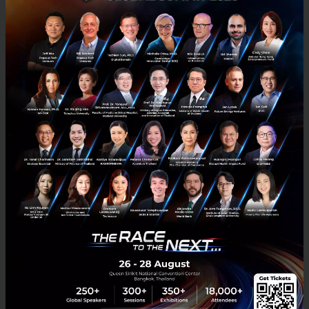
Tech Startups ที่มุ่งผลิตเทคโนโลยีหุ่นยนต์ อย่าง
สร้างสรรค์เพื่อปรับปรุงคุณภาพชีวิตและการทำงานของผู้
ใช้โดยเฉพาะหุ่นยนต์บริการซึ่งมีโอกาสในตลาดมากกว่า
หุ่นยนต์อุตสาหกรรม เพื่อสนับสนุนผู้มีความสามารถที่อยู่
เบื้องหลังโซลูชั่นหุ่นยนต์และสร้างความพึงพอใจให้กับผู้มี
ส่วนได้ส่วนเสีย
เข้ามาช่วยเเก้ Pain Point หรือมีประโยชน์ในชีวิต
ประจำวันอย่างไร?
ช่วยให้เกษตรกรสามารถทำงานมีศักยภาพมากขึ้น
ลดต้นทุน เพิ่มรายได้ และใช้เวลาในการบริหาร
จัดการได้อย่างมีประสิทธิภาพมากขึ้น
หุ่นยนต์ในแบบอื่นๆ สามารถตอบโจทย์คุณภาพชีวิต
ทั้งทางด้านสุขภาพ ตรวจตาความปลอดภัย และ
โจทย์พิเศษต่างๆ