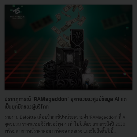
ปรากฏการณ์ ‘RAMageddon’ ยุคทองของศูนย์ข้อมูล AI แต่
เป็นยุคมืดของผู้บริโภค
รายงาน Deloitte เตือนวิกฤตชิปหน่วยความจำ 'RAMageddon' ที่ AI
จุดชนวน ราคาแรมเซิร์ฟเวอร์พุ่ง 4 เท่าในปีเดียว ลากยาวถึงปี 2030
พร้อมคาดการณ์ราคาคอม การ์ดจอ สตอเรจ และมือถือสิ้นปีนี้...