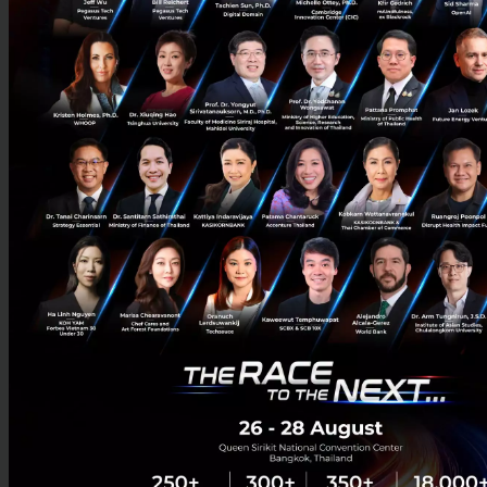
เปิดเผยข้อมูลส่วนบุคคลโดยที่ไม่ต้องแจ้งให้เจ้าของข้อมูล
ส่วนบุคคลทราบล่วงหน้าจะต้องเป็นการกระทำตามมาตรา
ใดใน พ.ร.บ. ฉบับนี้ที่รองรับว่าอนุญาตให้ทำได้หรือ
เป็นการเปิดเผยตามอำนาจที่มีกฎหมายอื่นรองรับว่า
สามารถเปิดเผยได้โดยไม่ต้องแจ้งให้เจ้าของข้อมูลทราบ
ล่วงหน้าซึ่งโดยทั่วไปส่วนใหญ่ก็เป็นการเปิดเผยด้วยเหตุผล
ด้านความมั่นคง ระงับความเสียหายต่อชีวิตและเพื่อ
ประโยชน์ของเจ้าของข้อมูลเองเป็นหลัก
ทั้งหมดนี้คือสรุปสาระสำคัญของ พ.ร.บ. ข้อมูลส่วนบุคคลที่
เกี่ยวข้องกับอุตสาหกรรมโรงแรม (ตามกฎหมายคือ “ผู้
ควบคุมข้อมูลส่วนบุคคล”) ซึ่งในอนาคตการจัดเก็บข้อมูล
แขกผู้เข้าพักและรวมถึงข้อมูลของพนักงานด้วยก็ตาม
จำเป็นอย่างยิ่งที่จะต้องใช้ความระมัดระวังในการจัดเก็บ
นอกจากนี้การเลือกผู้ให้บริการที่มีฐานะเป็น “ผู้ประมวบ
ผลข้อมูลส่วนบุคคล” ตาม พ.ร.บ. ฉบับนี้ก็จำเป็นอย่างยิ่งที่