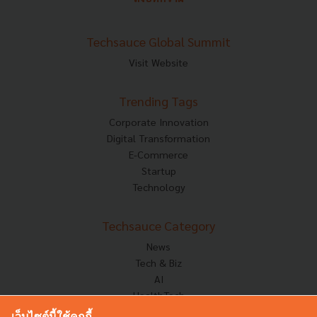
Techsauce Global Summit
Visit Website
Trending Tags
Corporate Innovation
Digital Transformation
E-Commerce
Startup
Technology
Techsauce Category
News
Tech & Biz
AI
HealthTech
Exec Insight
เว็บไซต์นี้ใช้คุกกี้