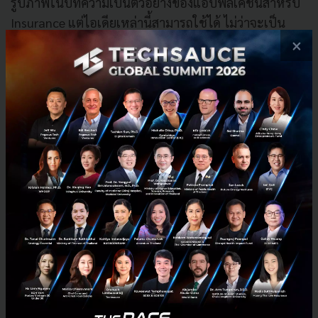
รูปภาพในบทความเป็นตัวอย่างของแอปพลิเคชันสำหรับ
Insurance แต่ไอเดียเหล่านี้สามารถใช้ได้ ไม่ว่าจะเป็น
Insurance, Banking หรือการเงินรูปแบบอื่นๆ
×
สรุปเกร็ดการทำ Gamification ใน FinTech
การวิเคราะห์ข้อมูล (data analysis) เป็นองค์ประกอบ
สำคัญของสายธนาคารและการเงิน แน่นอนว่าการทำ
Gamification ในสายการเงินเอง ก็ต้องคำนึงถึงเรื่องนี้เช่น
กัน ซึ่งตัวอย่างที่ทาง Playbasis
มีประสบการณ์ให้บริการ
ได้แก่
Mobile application ที่ผสมผสาน Analytical tools
เพื่อให้สามารถติดตามและวิเคราะห์ข้อมูลของผู้ใช้
งานได้
ผสมผสาน Mobile wallet ลงไป เพื่อผู้ใช้งานสามารถ