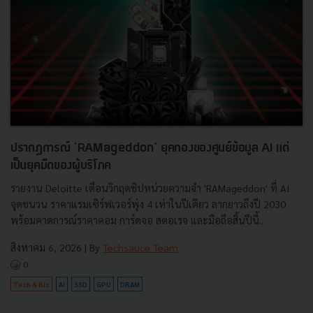
ปรากฏการณ์ ‘RAMageddon’ ยุคทองของศูนย์ข้อมูล AI แต่
เป็นยุคมืดของผู้บริโภค
รายงาน Deloitte เตือนวิกฤตชิปหน่วยความจำ 'RAMageddon' ที่ AI
จุดชนวน ราคาแรมเซิร์ฟเวอร์พุ่ง 4 เท่าในปีเดียว ลากยาวถึงปี 2030
พร้อมคาดการณ์ราคาคอม การ์ดจอ สตอเรจ และมือถือสิ้นปีนี้...
สิงหาคม 6, 2026
| By
Techsauce Team
0
Tech & Biz
AI
SSD
GPU
DRAM