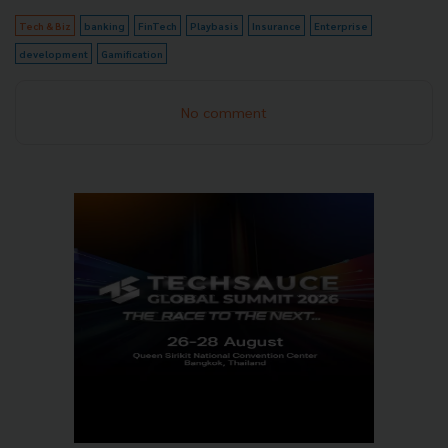
Tech & Biz
banking
FinTech
Playbasis
Insurance
Enterprise
development
Gamification
No comment