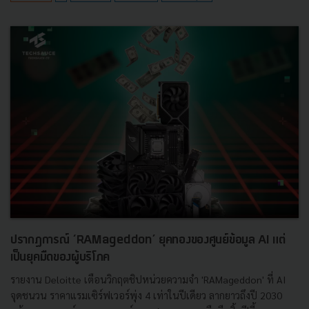
ปรากฏการณ์ ‘RAMageddon’ ยุคทองของศูนย์ข้อมูล AI แต่
เป็นยุคมืดของผู้บริโภค
รายงาน Deloitte เตือนวิกฤตชิปหน่วยความจำ 'RAMageddon' ที่ AI
จุดชนวน ราคาแรมเซิร์ฟเวอร์พุ่ง 4 เท่าในปีเดียว ลากยาวถึงปี 2030