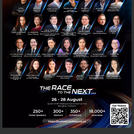
"มันไม่ใช่ยุคของปลาใหญ่กินปลา
เล็ก แต่คือยุคของปลาเร็วกินปลาที่เคลื่อน
ตัวช้า และนี่คือสิ่งที่
SK-II
ยึดถือและการ
เคลื่อนตัวไปข้างหน้าคือเรื่องสำคัญ มัน
เป็นสิ่งทางที่น่าตื่นเต้น พวกเราเองก็ยังอยู่
ช่วงกำลังเรียนรู้ ปรับปรุง และนี่เป็นเพียง
แค่จุดเริ่มต้นเท่านั้น"
Sandeep Seth
Global VP
แห่ง
SK-II
กล่าว