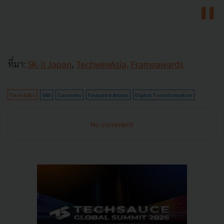
ที่มา:
SK-II Japan
,
TechwireAsia,
Frameawards
Tech & Biz
SKII
Cosmetic
Featured Article
Digital Transformation
No comment