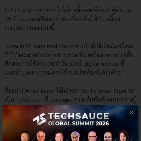
Future X Smart Store ใช้กล้องทั้งหมดที่ซ่อนอยู่จำนวน
39 ตัว และคอมพิวเตอร์ 48 เครื่องเพื่อใช้ขับเคลื่อน
Flagship Store แห่งนี้
นอกจาก Personalized Content แล้ว ยังมีผลิตภัณฑ์ใหม่
ที่กำลังจะมาอย่าง Smart Bottle ที่มาพร้อม sensors เพื่อ
ติดตามการใช้งานประจำวัน และมี digital advisor ที่
แนะนำประสบการณ์การใช้งานผลิตภัณฑ์ให้อีกด้วย
สื่ออย่าง Wired Japan ได้กล่าวว่า SK-II's Smart Store จะ
เป็น ‘platform’ ที่ redesigns ความสัมพันธ์ใหม่ระหว่างผู้
ใช้กับธุรกิจสาย Skin Care
×
ในที่สุดเทคโนโลยีก็จะเข้ามา
disrupt
แต่ละวงการและ
ธุรกิจเครื่องสำอางก็เช่นเดียวกัน