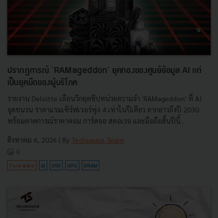
ปรากฏการณ์ ‘RAMageddon’ ยุคทองของศูนย์ข้อมูล AI แต่
เป็นยุคมืดของผู้บริโภค
รายงาน Deloitte เตือนวิกฤตชิปหน่วยความจำ 'RAMageddon' ที่ AI
จุดชนวน ราคาแรมเซิร์ฟเวอร์พุ่ง 4 เท่าในปีเดียว ลากยาวถึงปี 2030
พร้อมคาดการณ์ราคาคอม การ์ดจอ สตอเรจ และมือถือสิ้นปีนี้...
สิงหาคม 6, 2026
| By
Techsauce Team
0
Tech & Biz
AI
SSD
GPU
DRAM