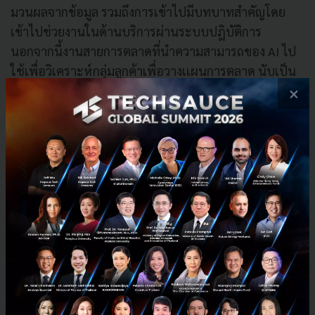
มวนผลจากข้อมูล รวมถึงการเข้าไปมีบทบาทสำคัญโดย
เข้าไปช่วยงานในด้านบริการผ่านระบบปฎิบัติการ
นอกจากนี้งานสายการตลาดที่นำความสามารถของ AI ไป
ใช้เพื่อวิเคราะห์กลุ่มลูกค้าเพื่อวางเเผนการตลาด นับเป็น
เทคโนโลยีทางเลือกหนึ่งที่สามารถเข้าไปช่วยพัฒนาธุรกิจ
×
ได้ ซึ่งทั่วโลกต่างให้ความสนใจและได้ทำการทดลองรวม
ถึงการลงทุนในการพัฒนาระบบ AI มากมายและส่วนมาก
สามารถนำมาใช้จริงในธุรกิจ ความสามารถของ AI ที่ถูก
นำมาใช้ ตัวอย่างเช่น
Natural Language Processing – NLP ความ
สามารถด้านการเข้าใจภาษา ด้วยระบบประมวล
ภาษา ซึ่ง AI ในกลุ่มนี้มีการลงทุนเพื่อพัฒนามากกว่า
ในกลุ่มอื่นๆเพราะ AI ด้านการเข้าใจภาษาสามารถ
นำไปต่อยอดได้หลายธุรกิจ
Customer Services
ความสามารถในการโต้ตอบ