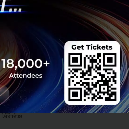
พในสถานดูแลเด็ก
าร ICT เพื่อการ
นต้น
ง และในบางกรณี
ดือน เรียกได้
ดูแลเด็กเพิ่มมา
ห้บริการนั้นเป็น
ณ์ของเด็กผ่านวิธี
ั้น แต่ยังช่วยฟื้นฟู
ลต่าง ๆ ด้วย
นการสนับสนุนความ
 ได้อีกด้วย