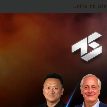
UniFa Inc. Star
UniFa Inc. คือ Sta
เด็ก ภายใต้สโลแกน
โลก” โดย UniFa Inc
2013 และในปี 2017 
สนับสนุนโดยบริษัท
โลกเข้าร่วม และบริษ