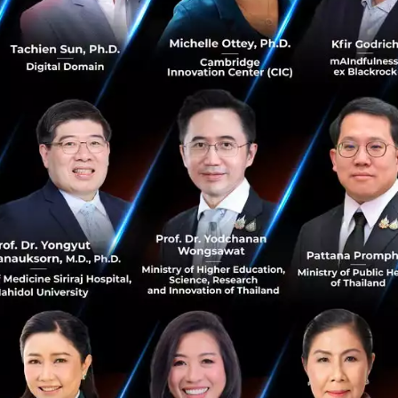
กับคุณ Toki Yasuyuki CEO ของ UniFa Inc. โดยคุณ Toki Yasuyu
นึ่งในธุรกิจที่ทางบริษัทให้ความสำคัญเป็นพิเศษ โดย UniFa Inc
ต่าง ๆ ของสถานรับเลี้ยงเด็ก ไม่ว่าจะเป็นด้านเทคโนโลยี ICT 
ู้ปกครอง การถ่ายภาพภายในสถานที่ และการดูแลเด็ก ๆ ในระหว
เคชันและ IoT เข้ามาช่วยในการดูแลสุขภาพ การใช้เซ็นเซอร์
กาย และการใช้เทคโนโลยีการจดจำใบหน้าอีกด้วย ทั้งหมดนี้อย
ndergarten Childcare Center Idea”