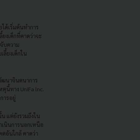
ได้เริ่มต้นทำการ
้ยงเด็กที่คาดว่าจะ
จจับความ
เลี้ยงเด็กใน
ารพัฒนาจินตนาการ
นี้ทาง UniFa lnc.
การอยู่
ั้น แต่ยังรวมถึงใน
รดำเนินการนอกเหนือ
ตอันใกล้ คาดว่า