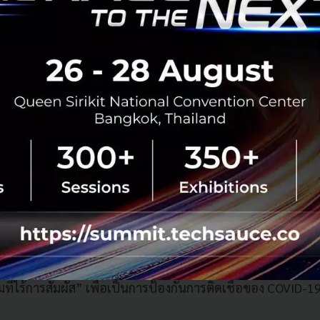
์ ซึ่งทั้งหมดนี้มีให้ในแบบ All-in-one โดยมีทั้งบริการรูปภา
ย่างการบันทึกและสร้างกราฟการตรวจวัดอุณหภูมิร่างกาย บริก
ด เช่น สมุดติดต่อ แบบฟอร์ม บันทึกการเข้า/ออก ตารางเวร เป็
kMee จะช่วยให้ภาระงานของสถานรับเลี้ยงเด็กหลายแห่งลดล
ดลงถึง 120-130 ชั่วโมง ซึ่งคิดเป็น 65% ของชั่วโมงทำงานต่อเ
จะช่วยสร้างชั่วโมงการทำงานได้เทียบเท่าเหมือนกับได้เจ้าหน้าที่
Digital Transformation ในสถานรับเลี้ยงเด็กที่ UniFa lnc. ใ
งประสิทธิภาพการทำงาน คุณ Toki กล่าวว่า “การเข้าใจสถานการ
ทัลเข้ามาช่วย ไม่เพียงแต่ช่วยเพิ่มเวลาให้กับผู้ดูแลและครูเท่าน
่การพัฒนาคุณภาพการศึกษาในที่สุด” นอกจากนี้การจัดการข้อมู
แทนการใช้สมุดบันทึกที่ต้องเขียนด้วยมือและอื่น ๆ ก็มีส่วนใ
มที่ไร้การสัมผัส” เพื่อเป็นการป้องกันการติดเชื้อของ COVID-19