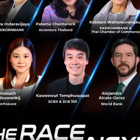
 Unifa Inc. ยังเห็นถึงความสำคัญของผู้ดูแลเด็กด้วยเช่น โดยก
งเวลาที่ผ่อนคลายให้กับจิตใจของผู้ดูแลเด็ก รวมถึงการนำเทคโน
องกับการดูแลเด็กอีกด้วย
องคุณ Toki ที่เคยมีช่วงที่เขาลาออกจากงานเพื่อเอาเวลามาเ
่ายสามีและภรรยานั้นอาจทำให้การเลี้ยงลูกไม่ค่อยมีประสิทธิภ
จที่จะมอบความรักที่ได้รับจากครอบครัวของผมให้กับครอบครัวท
วโลกครับ ซึ่งนี่เป็นสาเหตุที่มาของการเริ่มต้นธุรกิจนี้ขึ้น”
ครอบคลุม เพื่อยกระดับสถานรับเลี้ยงเด็ก
ี่ปุ่น พบปัญหาการขาดแคลนผู้ดูแลเด็กอย่างมาก นอกจากนี้ยั
ดูแลปรับตารางและช่วยดูแลเด็ก ๆ รวมถึงติดตามกิจกรรมประจำวั
ด็กอีกด้วย ซึ่งบริการหลักของ UniFa Inc. ที่ถูกสร้างขึ้นมาเพื
LookMee” บริการ ICT ที่ครอบคลุมสถานรับเลี้ยงเด็กในทุกด้าน 