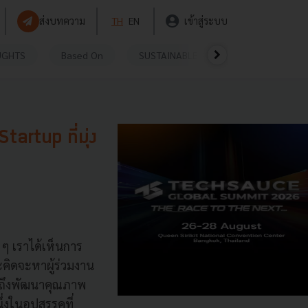
ส่งบทความ
TH
EN
เข้าสู่ระบบ
UGHTS
Based On
SUSTAINABLE
VIDEOS
P
tartup ที่มุ่ง
 ๆ เราได้เห็นการ
ะคิดจะหาผู้ร่วมงาน
มถึงพัฒนาคุณภาพ
่งในอุปสรรคที่