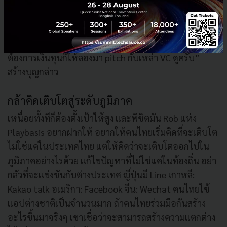
คงอยากย้ำเรื่องนี้ให้กับน้องๆ อีกครั้ง “ผมอยากให้คนที่
สนใจด้าน startup กล้าตัดสินใจ และลงมือทำ อย่ามัวแต่
คิด เพราะเวลาก็จะผ่านไปเรื่อยๆ เป้าหมายของเราคือ
อะไร วางแผนไว้เลยว่าต้องการจะไปอยู่ในจุดไหน ถ้า
ต้องการเงินทุนก็ให้ลองมา pitch กับเหล่า VC ดูครับ”
สร้างบุญกล่าว
กล้าคิดเติบโตสู่ระดับภูมิภาค
เหนื่อยทั้งทีก็ต้องตั้งเป้าให้สูง และพิชิตมัน Rob แห่ง
Playbasis อยากฝากให้ อยากให้คนไทยเริ่มคิดที่จะเติบโต
ไม่ใช่แค่ในประเทศไทย แต่ให้คิดว่าจะเติบโตออกไปใน
ภูมิภาคอย่างไรด้วย แก้ไขปัญหาที่ไม่ใช่แค่ในท้องถิ่น อย่า
กลัวที่จะแข่งขันกับต่างประเทศ ญี่ปุ่นมี Line เกาหลี:
Kakao talk อเมริกา: Facebook จีน: Wechat คนไทยใช้
แอปต่างชาติเป็นจำนวนมาก ถ้าคนไทยร่วมมือกันสร้าง
อะไรขึ้นมาจริงๆ เขาเชื่อว่าจะสามารถสร้างความแตกต่าง