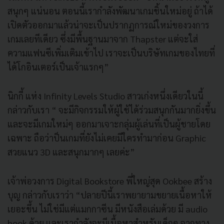
สนุกๆ แน่นอน ตอนนี้เรากำลังพัฒนาเกมชิ้นใหม่อยู่ ถ้าได้
เปิดตัวออกมาแล้วน่าจะเป็นปรากฏการณ์ใหม่ของวงการ
เกมเลยทีเดียว ซึ่งมีพื้นฐานมาจาก Thapster แต่จะใส่
ความแฟนซีเพิ่มเติมเข้าไป เราจะเป็นบริษัทเกมของไทยที่
ได้โกอินเตอร์เป็นเจ้าแรกๆ”
นิกกี้ แห่ง Infinity Levels Studio สาวเก่งหนึ่งเดียวในนี้
กล่าวกับเรา “ จะมีกิจกรรมให้ผู้ใช้ได้ร่วมสนุกกันมากยิ่งขึ้น
และจะมีเกมใหม่ๆ ออกมาเจาะกลุ่มผู้เล่นที่เป็นผู้ชายโดย
เฉพาะ ถือว่าป็นเกมที่ยังไม่เคยมีใครทำมาก่อน Graphic
สวยแนว 3D และสนุกมากๆ เลยค่ะ”
เจ้าพ่อวงการ Digital Bookstore พี่ใหญ่สุด Ookbee สร้าง
บุญ กล่าวกับเราว่า “ปลายปีนี้เราพยายามขยายเนื้อหาให้
เยอะขึ้น ไม่ใช่มีแต่แมกกาซีน มีหนังสือเล่มด้วย มี audio
book ด้วย และเรากำลังจะมีเนื้อหาสำหรับเด็กๆ จากทาง