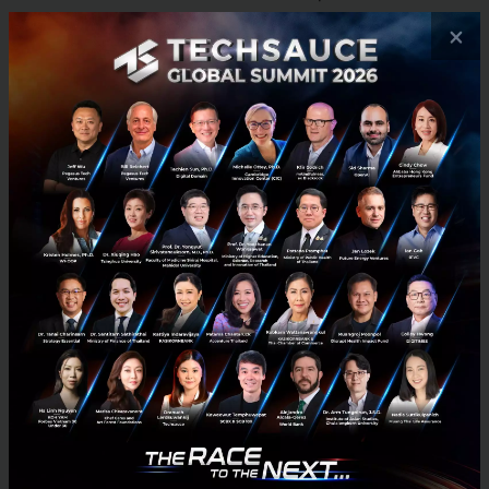
×
เรียนรู้วิธีการทางเทคนิคจากต่างประเทศมาใช้
นิกกี้ แม้เธอจะเป็นนักธุรกิจที่ไม่ได้เติบโตมาจากการเป็น
นักพัฒนาเองโดยตรง แต่จากประสบการณ์ด้านธุรกิจสาย
ไอทีของเธอ ทำให้เธอเรียนรู้ว่า Coding practice เป็น
เรื่องสำคัญ เธอกล่าวกับ Techsauce ว่า “พอดีว่าทำมา
หลายบริษัทแล้วเห็นจุดอ่อนทางด้านนี้ของคนไทยเยอะค่ะ
และตัวเองได้มีโอกาสไปร่วมงานกับต่างประเทศทำให้เห็น
ว่า code ของเขามีความเป็นระเบียบ จัดการง่าย ถ้าเป็นคน
ไทยเขียนจะไม่สามารถ scale ได้ หรือสามารถอ่านได้อยู่
คนเดียว อยากให้ลองศึกษาจากโปรแกรมเมอร์เก่งๆ ใน
ต่างประเทศว่าเขามีวิธีอย่างไร”
อย่าเอาแต่คิดให้ลงมือทำด้วย
ประโยคนี้ได้ยินกันบ่อยแล้ว แต่สร้างบุญจาก Ookbee ยัง