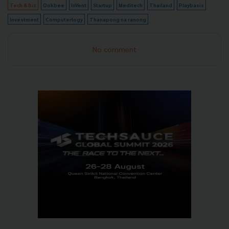
Tech & Biz
Ookbee
InVent
Startup
Meditech
Thailand
Playbasis
Investment
Computerlogy
Thanapong na ranong
No comment