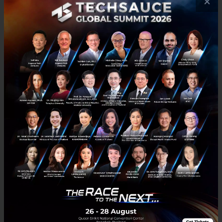
×
จะเกิดขึ้นหลังเทศกาล”
ช่วงเวลาที่สำคัญของเทศกาลสงกรานต์ เพื่อการสร้าง
การเชื่อมต่อและกระตุ้นยอดขาย
การช้อปปิ้งออนไลน์จะมีจำนวนเพิ่มขึ้นจนถึงขีด
สุดในช่วงสองสัปดาห์ก่อนเทศกาลสงกรานต์
โดย
แบรนด์สามารถแสดงผลิตภัณฑ์ เข้าถึงกลุ่มเป้าหมาย
และกำหนดเป้าหมายที่เจาะจงไปยังกลุ่มผู้ซื้อที่มี
ความสนใจในการซื้อสินค้า
การช้อปปิ้งในนาทีสุดท้าย
ในช่วงสุดสัปดาห์ก่อน
เทศกาล คนไทยจะตามล่าหาดีลที่ดีที่สุด โดยเฉพาะที่
หน้าร้าน ธุรกิจสามารถกระตุ้นการเยี่ยมชมหน้าร้าน
ผ่านการใช้โฆษณาแบบOffer Ads และ Local
Awareness Ads ได้