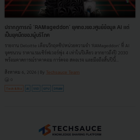
ปรากฏการณ์ ‘RAMageddon’ ยุคทองของศูนย์ข้อมูล AI แต่
เป็นยุคมืดของผู้บริโภค
รายงาน Deloitte เตือนวิกฤตชิปหน่วยความจำ 'RAMageddon' ที่ AI
จุดชนวน ราคาแรมเซิร์ฟเวอร์พุ่ง 4 เท่าในปีเดียว ลากยาวถึงปี 2030
พร้อมคาดการณ์ราคาคอม การ์ดจอ สตอเรจ และมือถือสิ้นปีนี้...
สิงหาคม 6, 2026
| By
Techsauce Team
0
Tech & Biz
AI
SSD
GPU
DRAM