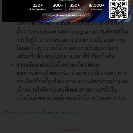
การเฉลิมฉลองและปาร์ตี้
ในขณะที่ผู้คนกำลังฉลอง
เทศกาลด้วยการสาดน้ำ มื้ออาหารที่อร่อย และใช้
เวลากับครอบครัว พวกเขายังได้แชร์ช่วงเวลาเหล่า
นั้นผ่าน Facebook และInstagram แบรนด์ควรสร้าง
การรับรู้ด้วยการส่งข้อความแห่งการเฉลิมฉลอง เช่น
โฆษณาในรูปแบบวิดีโอ และการนำเสนอบริการ
เสริมหรือข้อเสนอในระยะเวลาที่จำกัด เป็นต้น
การกลับมาช้อปปิ้งในช่วงหลังเทศกาล
สงกรานต์
คนไทยจะเริ่มกลับมาช้อปปิ้งผ่านช่องทาง
ออนไลน์อีกครั้งหลังเทศกาล แบรนด์สามารถกำหนด
เป้าหมายไปยังกลุ่มคนที่เคยแสดงความสนใจใน
ผลิตภัณฑ์ของแบรนด์ก่อนหน้านี้ด้วย Dynamic Ads
Tech & Biz
Songkran
Facebook
instagram
No comment