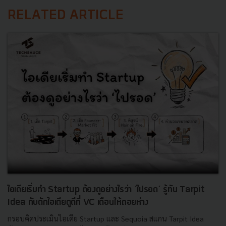
RELATED ARTICLE
ไอเดียเริ่มทำ Startup ต้องดูอย่างไรว่า ‘ไปรอด’ รู้ทัน Tarpit
Idea กับดักไอเดียดูดีที่ VC เตือนให้ถอยห่าง
กรอบคิดประเมินไอเดีย Startup และ Sequoia สแกน Tarpit Idea