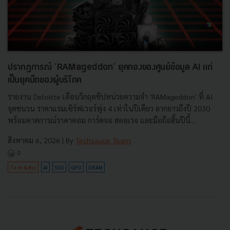
ปรากฏการณ์ ‘RAMageddon’ ยุคทองของศูนย์ข้อมูล AI แต่
เป็นยุคมืดของผู้บริโภค
รายงาน Deloitte เตือนวิกฤตชิปหน่วยความจำ 'RAMageddon' ที่ AI
จุดชนวน ราคาแรมเซิร์ฟเวอร์พุ่ง 4 เท่าในปีเดียว ลากยาวถึงปี 2030
พร้อมคาดการณ์ราคาคอม การ์ดจอ สตอเรจ และมือถือสิ้นปีนี้...
สิงหาคม 6, 2026
| By
Techsauce Team
0
Tech & Biz
AI
SSD
GPU
DRAM