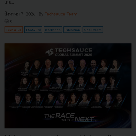
เกม...
สิงหาคม 7, 2026
| By
Techsauce Team
0
Tech & Biz
TSGS2026
Workshop
Exhibition
Side Events