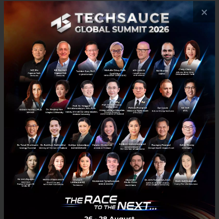
สำคัญหนึ่งในหน้าประวัติศาสตร์ของสังคมอเมริกัน แต่
×
ระบบคัดคนเข้าเมืองของอเมริกายังมีข้อบกพร่องอยู่อีก
มาก
"ถ้าคุณเทียบระบบของเรากับประเทศแคนาดา คุณจะเห็น
ด้วยกับฉันว่ามันต้องได้รับการยกเครื่องทั้งหมด การอพยพ
จะต้องไม่ส่งผลกระทบต่อผู้ด้อยโอกาสชาวอเมริกัน เรา
สามารถทำทั้งสองอย่างได้ เช่น เราต้องเปิดรับ talent
เก่งๆ จากทั่วโลก ขณะเดียวกันก็ต้องลงทุนให้กับคนใช้
แรงงานในประเทศและผลักดันคนที่ไม่ได้รับโอกาสให้มี
งานทำ มันไม่ใช่สิ่งที่ต้องนำเข้าอย่างเดียว"
อ้างอิง
Business Insider
Tech & Biz
CES
Ivanka Trump