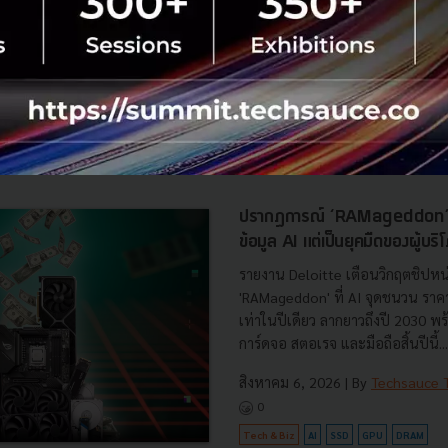
เจาะลึกไฮไลต์ Speaker งาน Tech
2026 รวมผู้นำความคิดระดับโลกกว
OpenAI, World Bank, Alibaba แล
พร้อมพาธุรกิจคุณร่วมค้นหาคำตอบใ
สิงหาคม 7, 2026
| By
Techsauce
0
Tech & Biz
AI
TSGS2026
Tech Even
ปรากฏการณ์ ‘RAMageddon’ ย
ข้อมูล AI แต่เป็นยุคมืดของผู้บริ
รายงาน Deloitte เตือนวิกฤตชิปห
'RAMageddon' ที่ AI จุดชนวน ราคาแ
เท่าในปีเดียว ลากยาวถึงปี 2030 
การ์ดจอ สตอเรจ และมือถือสิ้นปีนี้...
สิงหาคม 6, 2026
| By
Techsauce
0
Tech & Biz
AI
SSD
GPU
DRAM