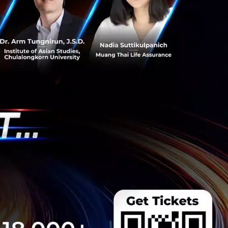
กในงาน Techsauce
างที่ต้องรู้ก่อนไป!
 Global Summit 2026
he VCs, Pickleball
ไปจนถึง 350+
เกม...
 Team
hibition
Side Events
uce Global
ระดับชั้นำ ปักหมุด