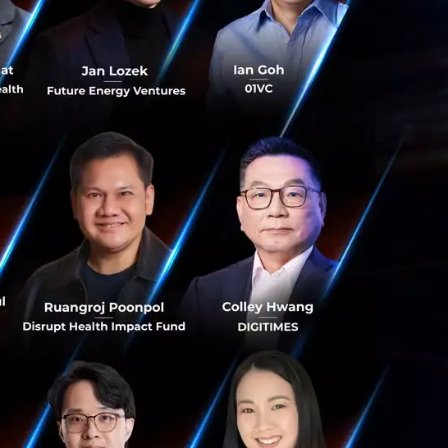
 ได้แก่ Alibaba
หลีใต้
และใน
ูลค่าเพิ่มขึ้นถึง 16
ังจำนวนประชากร