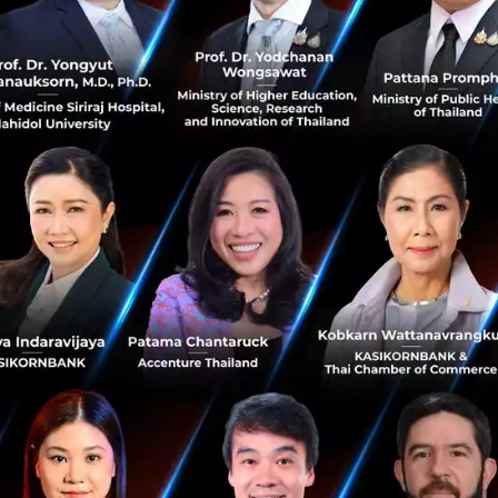
le และ Temasek ที่ได้เผยแพร่ในปี 2016 กล่าวว่าผู้เล่นหลัก
a, Thailand's CP Group
unit
Ascend and 11 Street ของเกา
นนี้คาดว่าตลาด e-commerce ในเอเชียตะวันออกเฉียงใต้
จะมีม
านดอลลาร์ภายในปี 2025
อง JD.com ในครั้งนี้ไม่ได้มองแค่ประเทศไทย แต่กำลังมุ่งไปย
าคเอเชียตะวันออกเฉียงใต้!
่าว
reuters
ommerce
Acquisition
Central Group
No comment