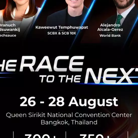
RTICLE
เปิดกิจกรรมไฮไลต์และเวทีหลั
Global Summit 2026 ครบทุกอย่
รวมทุกกิจกรรมไฮไลต์ Techsauce
ตั้งแต่ Business Matching, Meet t
Networking, NFT Treasure Hunt 
Exhibitions และ 10 Stages เปลี่ยน
สิงหาคม 7, 2026
| By
Techsauce
0
Tech & Biz
TSGS2026
Workshop
Ex
ไฮไลต์ Speaker งาน Techsa
Summit 2026 ส่อง 300+ ผู้นำ
อนาคต AI และธุรกิจ