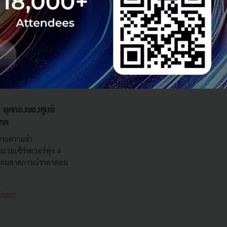
sauce Global Summit
่า 300+ คนจาก
ะองค์กรชั้นนำของไทย
น "Th...
 Team
t
นวัตกรรมธุรกิจ
ุคทองของศูนย์
โภค
น่วยความจำ
รมเซิร์ฟเวอร์พุ่ง 4
พร้อมคาดการณ์ราคาคอม
 Team