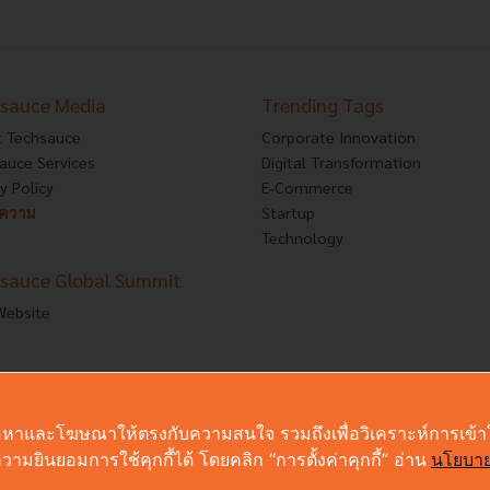
sauce Media
Trending Tags
 Techsauce
Corporate Innovation
auce Services
Digital Transformation
y Policy
E-Commerce
ทความ
Startup
Technology
sauce Global Summit
 Website
งเนื้อหาและโฆษณาให้ตรงกับความสนใจ รวมถึงเพื่อวิเคราะห์การเข้
ามยินยอมการใช้คุกกี้ได้ โดยคลิก “การตั้งค่าคุกกี้” อ่าน
นโยบาย
© Copyright 2026 :
Techsauce All rights reserved.