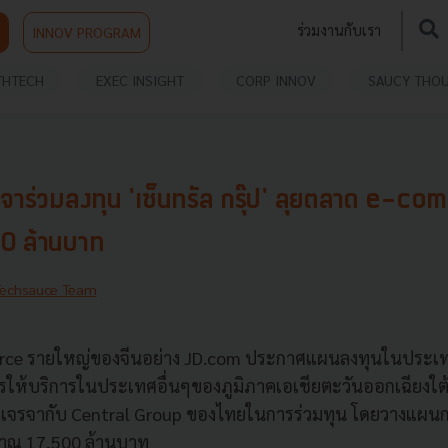
ร่วมงานกับเรา
INNOV PROGRAM
THTECH
EXEC INSIGHT
CORP INNOV
SAUCY THO
จาร่วมลงทุน 'เซ็นทรัล กรุ๊ป' ลุยตลาด e-c
00 ล้านบาท
Techsauce Team
rce รายใหญ่ของจีนอย่าง JD.com ประกาศแผนลงทุนในประ
รให้บริการในประเทศอื่นๆของภูมิภาคเอเชียตะวันออกเฉียงใต
งเจรจากับ
Central Group
ของไทยในการร่วมทุน โดยวางแผนกา
าณ 17,500 ล้านบาท