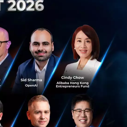
m ยังหวังเพิ่ม
Holding และ Amazon
โดนีเซียเองก็เป็น
ทางอย่าง
เข้าสู่ตลาดของไทย
ูมิภาค เช่น
ฒน์ เศรษฐีอันดับ
ชัด
าด e-commerce ที่
นไลน์อย่าง Zalora