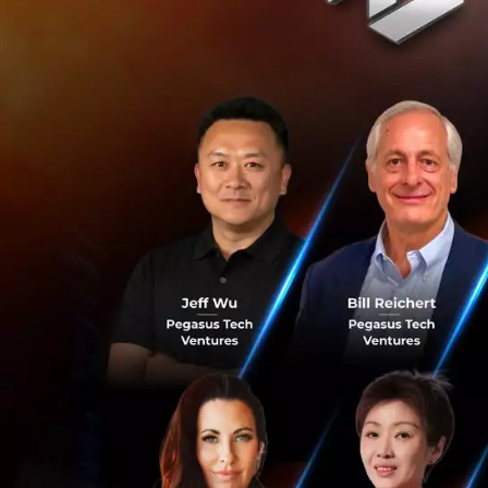
ให้มีขนาดใหญ่มากข
สถานะตัวเองในภูมิ
ก็กำลังแข่งขันกันสร
ประเทศที่ JD.com
Traveloka
คุณ Richard Liu ผู
ในปลายปีนี้และใช้
เวียดนามและมาเลเ
สามของไทย จะมุ่งเน
การร่วมลงทุนนี้จะ
เรียกได้ว่ากำลังเต
ไปเมื่อปีที่แล้ว