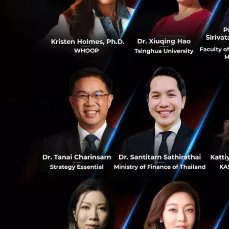
จากรายงานของ Goog
หนุนหลังให้ Lazad
รายงานฉบับเดียวกั
เท่า
เป็น 88000 ล้
0
เรียกได้ว่าการมาข
600 ล้านคนในภูมิภ
0
ที่มาของภาพและข
Tech & Biz
JD.com
E-C