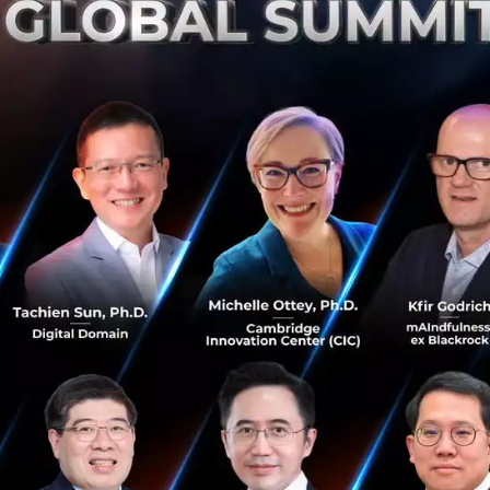
ึ้น หลังจากที่ได้ลงทุนในประเทศอินโดนีเซียไปแล้ว
และ JD.co
ภาคเอเชียตะวันออกเฉียงใต้ซึ่งคู่แข่งอย่าง Alibaba Group 
้างบริการใหม่ๆ เช่น บริการจัดส่งด่วนในสิงคโปร์ ซึ่ง
ประเทศอิน
 ลงทุนทั้ง e-commerce แพลตฟอร์มและ Startup ด้านการเดิน
้บริหารของ JD.com กล่าวกับ Reuters ว่า JD.com วางแผนที่จะ
ประเทศไทยเป็นศูนย์กลางในการให้บริการแก่ประเทศอื่นๆ ในภ
ซีย
การร่วมทุนกับ Central Group เจ้าของคือครอบครัวจิราธิวั
้นไปที่ e-commerce และด้านการเงิน แต่ยังไม่ได้ข้อสรุปที่แน่
เป็นอีกหนึ่งความพยายามของ Central Group ที่จะก้าวเข้าสู่ตล
ิบโตอย่างรวดเร็ว หลังจากที่ได้ซื้อกิจการตลาดค้าปลีกแฟชั่นออ