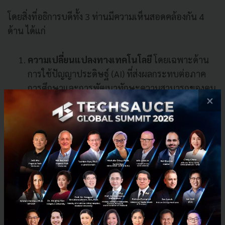
โดยสิ่งที่อธิการบดีทั้ง 3 ท่านมีความเห็นสอดคล้องกัน 4
ด้าน ได้แก่
ความเปลี่ยนแปลงทางเทคโนโลยี
โดยเฉพาะด้าน
การใช้ปัญญาประดิษฐ์ (AI) ที่ส่งผลกระทบต่อภาค
การศึกษาและการพัฒนาทักษะความสามารถของคน
×
ไทย
ความท้าทายที่เกิดจากสังคมสูงวัย
เข้ามากระตุ้นให้
ประเทศไทยต้องเร่งพัฒนาทักษะและการศึกษาเพื่อ
รองรับประชากรสูงวัยที่จะเพิ่มมากขึ้นในอนาคต
ด้วยการสร้างคนที่มีคุณภาพ เปิดรับการเรียนรู้ และ
ปรับตัวให้เข้ากับสภาพแวดล้อมได้
การปรับตัวของประเทศไทย
มีความจำเป็นที่