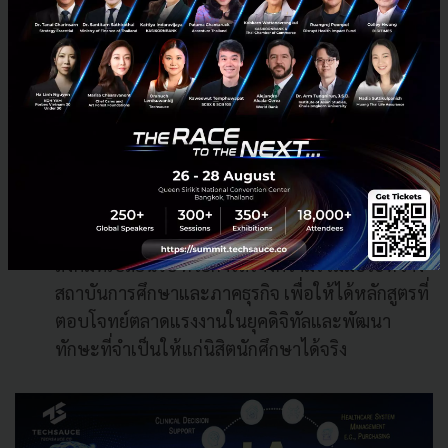
ประเทศไทยต้องปรับตัวให้เข้ากับการเปลี่ยนแปลง
ของโลก โดยการพัฒนาทรัพยากรมนุษย์และการนำ
เทคโนโลยีใหม่ๆ มาใช้เพิ่มศักยภาพในการแข่งขัน
ทางธุรกิจ
การศึกษาและการสร้างคน
อธิการบดีแต่ละท่านต่าง
ก็ให้ความสำคัญในเรื่องการสร้างคนคุณภาพให้
ประเทศ โดยการพัฒนาหลักสูตรการศึกษาให้
สอดคล้องกับความต้องการของตลาดและบริบททาง
สังคมที่เปลี่ยนไป ด้วยการสร้างความร่วมมือระหว่าง
สถาบันการศึกษาและภาคธุรกิจ เพื่อให้ได้หลักสูตรที่
ตอบโจทย์ตลาดแรงงานในยุคดิจิทัลและพัฒนา
ทักษะที่จำเป็นให้แก่นิสิตนักศึกษาได้จริง