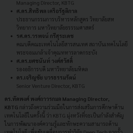
Managing Director, KBTG
ศ.ดร.สิทธิพล เครือรัฐติกาล
ประธานกรรมการบริหารหลักสูตร วิทยาลัยสห
วิทยาการ มหาวิทยาลัยธรรรมศาสตร์
รศ.ดร.วรพจน์ กรีสุระเดช
คณบดีคณะเทศโนโลยีสารสนเทศ สถาบันเทคโนโลยี
พระจอมเกล้าเจ้าคุณทหารลาดกระบัง
ศ.ดร.ยศชนันท์ วงศ์สวัสดิ์
รองอธิการบดี มหาวิทยาลัยมหิดล
ดร.เจริญชัย บวรธรรมรัตน์
Senior Venture Director, KBTG
ดร.ทัดพงศ์ พงศ์ถาวรกมล Managing Director,
KBTG
กล่าวถึงความร่วมมือในการส่งเสริมการศึกษาด้าน
เทคโนโลยีในครั้งนี้ ว่า KBTG มุ่งหวังที่จะเป็นกำลังสำคัญ
ในการพัฒนาองค์ความรู้และทักษะความสามารถด้าน
เทคโนโลยี เพื่อขับเคลื่อนการทำวิจัย Deep Tech จากรั้ว