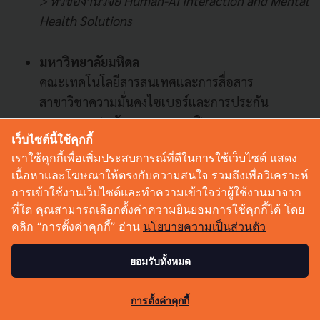
> หัวข้องานวิจัย Human-AI Interaction and Mental
Health Solutions
มหาวิทยาลัยมหิดล
คณะเทคโนโลยีสารสนเทศและการสื่อสาร
สาขาวิชาความมั่นคงไซเบอร์และการประกัน
สารสนเทศ (หลักสูตรนานาชาติ)
เว็บไซต์นี้ใช้คุกกี้
> หัวข้องานวิจัย Data Leakage in Financial
เราใช้คุกกี้เพื่อเพิ่มประสบการณ์ที่ดีในการใช้เว็บไซต์ แสดง
Institutions Cyber Threat Intelligence
เนื้อหาและโฆษณาให้ตรงกับความสนใจ รวมถึงเพื่อวิเคราะห์
> หัวข้องานวิจัย AI in Cybersecurity Innovation
การเข้าใช้งานเว็บไซต์และทำความเข้าใจว่าผู้ใช้งานมาจาก
Technology
ที่ใด คุณสามารถเลือกตั้งค่าความยินยอมการใช้คุกกี้ได้ โดย
> หัวข้องานวิจัย Cybersecurity Governance
คลิก “การตั้งค่าคุกกี้” อ่าน
นโยบายความเป็นส่วนตัว
> หัวข้องานวิจัย AI-Driven Detection of Insider
Threats in Financial Institutions
ยอมรับทั้งหมด
> หัวข้องานวิจัย AI-Based Risk Assessment for
2
Third-Party
การตั้งค่าคุกกี้