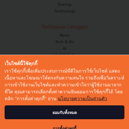
Startup
Technology
Techsauce Category
News
Tech & Biz
AI
HealthTech
Exec Insight
เว็บไซต์นี้ใช้คุกกี้
Corp Innov
เราใช้คุกกี้เพื่อเพิ่มประสบการณ์ที่ดีในการใช้เว็บไซต์ แสดง
Saucy Thoughts
เนื้อหาและโฆษณาให้ตรงกับความสนใจ รวมถึงเพื่อวิเคราะห์
Based On
การเข้าใช้งานเว็บไซต์และทำความเข้าใจว่าผู้ใช้งานมาจาก
Sustainable
ที่ใด คุณสามารถเลือกตั้งค่าความยินยอมการใช้คุกกี้ได้ โดย
Videos
คลิก “การตั้งค่าคุกกี้” อ่าน
นโยบายความเป็นส่วนตัว
Podcast
Startup Guide
ยอมรับทั้งหมด
112
© Copyright 2026 :
Techsauce All rights reserved.
การตั้งค่าคุกกี้