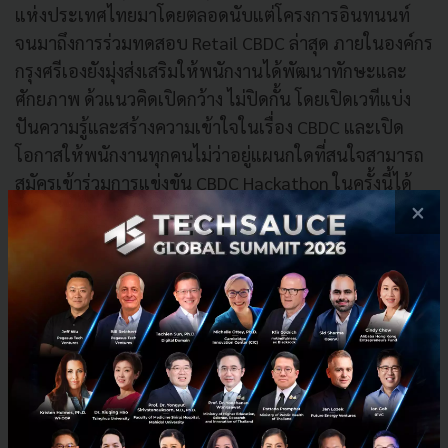
แห่งประเทศไทยมาโดยตลอดนับแต่โครงการอินทนนท์
จนมาถึงการร่วมทดสอบ Retail CBDC ล่าสุด ภายในองค์กร
กรุงศรีเองยังมุ่งส่งเสริมให้พนักงานได้พัฒนาทักษะและ
ศักยภาพ ด้วแนวคิดเปิดกว้าง ไม่ปิดกั้น โดยเปิดเวทีแบ่ง
ปันความรู้และสร้างความเข้าใจในเรื่อง CBDC และเปิด
โอกาสให้พนักงานทุกคนไม่ว่าอยู่แผนกใดที่สนใจสามารถ
สมัครเข้าร่วมการแข่งขัน CBDC Hackathon ในครั้งนี้ได้
×
จนสามารถประสบความสำเร็จในการแข่งขันในครั้งนี้
ร่วมเป็นส่วนหนึ่งในการพัฒนาสกุลเงินดิจิทัล และขับ
เคลื่อนเศรษฐกิจของไทย
กรุงศรี เป็นสถาบันการเงินที่มีการเตรียมความพร้อมตอบ
รับและสนับสนุนให้เกิดการสร้างสรรค์นวัตกรรมการเงิน
ของไทยในทุกมิติอย่างต่อเนื่อง ทั้งภายในและภายนอก