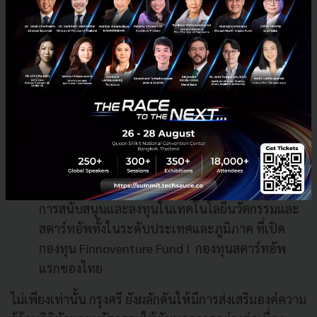
องค์กร อาทิ
Krungsri Innovation Center
: ศูนย์รวมแหล่ง
ความรู้และอัปเดตเทรนด์สำหรับสายเทค ที่เปิด
ตัวอย่างสวยงามที่เชียงใหม่เมื่อเร็ว ๆ นี้ ซึ่งมีจุด
ประสงค์ให้เป็นพื้นที่สำหรับแสดงความสามารถและ
สร้างสรรค์ทางด้านการเงินดิจิทัลรูปแบบใหม่ ๆ เพื่อ
ขับเคลื่อนเศรษฐกิจดิจิทัลของประเทศอย่างยั่งยืน
Krungsri Finnovate
: สายธุรกิจและสตาร์ทอัพน่า
จะคุ้นเคยกันดี สำหรับ Krungsri Finnovate ผู้นำด้าน
การสนับสนุนและลงทุนในเทคโนโลยีนวัตกรรมและ
สตาร์ทอัพทั้งในระดับประเทศและภูมิภาค ที่เปิด
กองทุน Finnoventure Fund I กองทุนสตาร์ทอัพ
แรกของไทย
ไม่เพียงเท่านั้น กรุงศรี ยังผลักดันให้มีการส่งเสริมองค์ความ