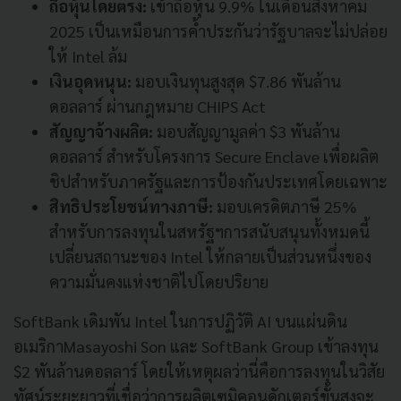
ถือหุ้นโดยตรง:
เข้าถือหุ้น 9.9% ในเดือนสิงหาคม
2025 เป็นเหมือนการค้ำประกันว่ารัฐบาลจะไม่ปล่อย
ให้ Intel ล้ม
เงินอุดหนุน:
มอบเงินทุนสูงสุด $7.86 พันล้าน
ดอลลาร์ ผ่านกฎหมาย CHIPS Act
สัญญาจ้างผลิต:
มอบสัญญามูลค่า $3 พันล้าน
ดอลลาร์ สำหรับโครงการ Secure Enclave เพื่อผลิต
ชิปสำหรับภาครัฐและการป้องกันประเทศโดยเฉพาะ
สิทธิประโยชน์ทางภาษี:
มอบเครดิตภาษี 25%
สำหรับการลงทุนในสหรัฐฯการสนับสนุนทั้งหมดนี้
เปลี่ยนสถานะของ Intel ให้กลายเป็นส่วนหนึ่งของ
ความมั่นคงแห่งชาติไปโดยปริยาย
SoftBank เดิมพัน Intel ในการปฏิวัติ AI บนแผ่นดิน
อเมริกาMasayoshi Son และ SoftBank Group เข้าลงทุน
$2 พันล้านดอลลาร์ โดยให้เหตุผลว่านี่คือการลงทุนในวิสัย
ทัศน์ระยะยาวที่เชื่อว่าการผลิตเซมิคอนดักเตอร์ขั้นสูงจะ