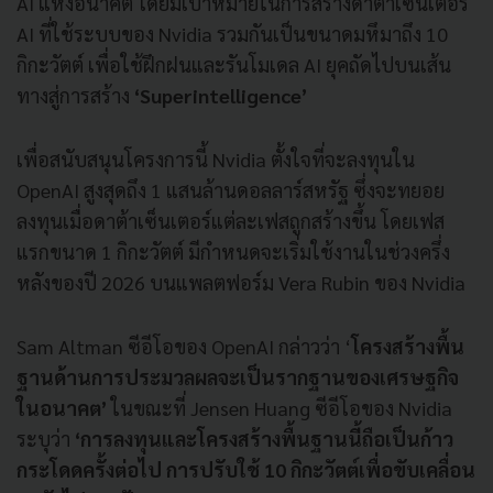
AI แห่งอนาคต โดยมีเป้าหมายในการสร้างดาต้าเซ็นเตอร์
AI ที่ใช้ระบบของ Nvidia รวมกันเป็นขนาดมหึมาถึง 10
กิกะวัตต์ เพื่อใช้ฝึกฝนและรันโมเดล AI ยุคถัดไปบนเส้น
ทางสู่การสร้าง
‘Superintelligence’
เพื่อสนับสนุนโครงการนี้ Nvidia ตั้งใจที่จะลงทุนใน
OpenAI สูงสุดถึง 1 แสนล้านดอลลาร์สหรัฐ ซึ่งจะทยอย
ลงทุนเมื่อดาต้าเซ็นเตอร์แต่ละเฟสถูกสร้างขึ้น โดยเฟส
แรกขนาด 1 กิกะวัตต์ มีกำหนดจะเริ่มใช้งานในช่วงครึ่ง
หลังของปี 2026 บนแพลตฟอร์ม Vera Rubin ของ Nvidia
Sam Altman ซีอีโอของ OpenAI กล่าวว่า ‘
โครงสร้างพื้น
ฐานด้านการประมวลผลจะเป็นรากฐานของเศรษฐกิจ
ในอนาคต’
ในขณะที่ Jensen Huang ซีอีโอของ Nvidia
ระบุว่า
‘การลงทุนและโครงสร้างพื้นฐานนี้ถือเป็นก้าว
กระโดดครั้งต่อไป การปรับใช้ 10 กิกะวัตต์เพื่อขับเคลื่อน