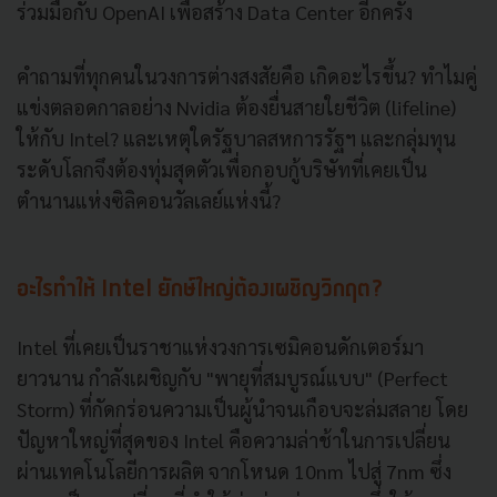
ร่วมมือกับ OpenAI เพื่อสร้าง Data Center อีกครั้ง
คำถามที่ทุกคนในวงการต่างสงสัยคือ เกิดอะไรขึ้น? ทำไมคู่
แข่งตลอดกาลอย่าง Nvidia ต้องยื่นสายใยชีวิต (lifeline)
ให้กับ Intel? และเหตุใดรัฐบาลสหการรัฐฯ และกลุ่มทุน
ระดับโลกจึงต้องทุ่มสุดตัวเพื่อกอบกู้บริษัทที่เคยเป็น
ตำนานแห่งซิลิคอนวัลเลย์แห่งนี้?
อะไรทำให้ Intel ยักษ์ใหญ่ต้องเผชิญวิกฤต?
Intel ที่เคยเป็นราชาแห่งวงการเซมิคอนดักเตอร์มา
ยาวนาน กำลังเผชิญกับ "พายุที่สมบูรณ์แบบ" (Perfect
Storm) ที่กัดกร่อนความเป็นผู้นำจนเกือบจะล่มสลาย โดย
ปัญหาใหญ่ที่สุดของ Intel คือความล่าช้าในการเปลี่ยน
ผ่านเทคโนโลยีการผลิต จากโหนด 10nm ไปสู่ 7nm ซึ่ง