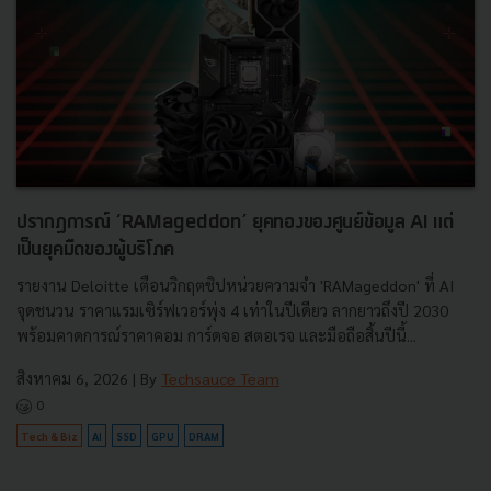
ปรากฏการณ์ ‘RAMageddon’ ยุคทองของศูนย์ข้อมูล AI แต่
เป็นยุคมืดของผู้บริโภค
รายงาน Deloitte เตือนวิกฤตชิปหน่วยความจำ 'RAMageddon' ที่ AI
จุดชนวน ราคาแรมเซิร์ฟเวอร์พุ่ง 4 เท่าในปีเดียว ลากยาวถึงปี 2030
พร้อมคาดการณ์ราคาคอม การ์ดจอ สตอเรจ และมือถือสิ้นปีนี้...
สิงหาคม 6, 2026
| By
Techsauce Team
0
Tech & Biz
AI
SSD
GPU
DRAM