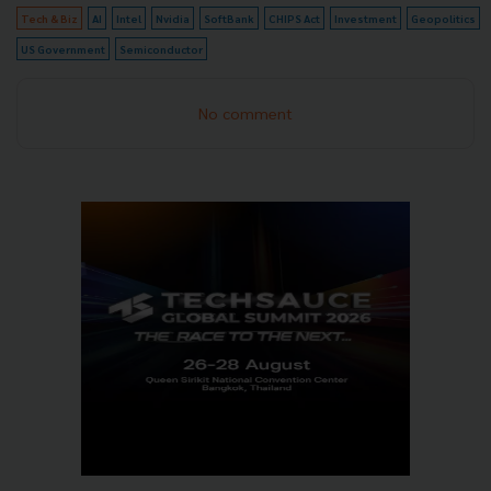
Tech & Biz
AI
Intel
Nvidia
SoftBank
CHIPS Act
Investment
Geopolitics
US Government
Semiconductor
No comment