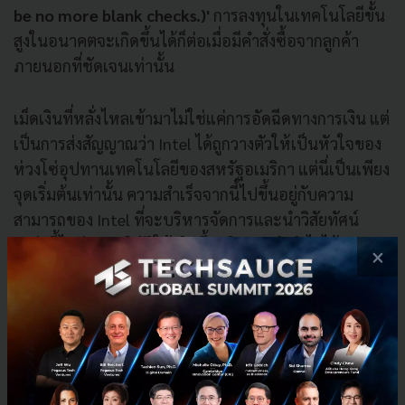
be no more blank checks.)'
การลงทุนในเทคโนโลยีขั้น
สูงในอนาคตจะเกิดขึ้นได้ก็ต่อเมื่อมีคำสั่งซื้อจากลูกค้า
ภายนอกที่ชัดเจนเท่านั้น
เม็ดเงินที่หลั่งไหลเข้ามาไม่ใช่แค่การอัดฉีดทางการเงิน แต่
เป็นการส่งสัญญาณว่า Intel ได้ถูกวางตัวให้เป็นหัวใจของ
ห่วงโซ่อุปทานเทคโนโลยีของสหรัฐอเมริกา แต่นี่เป็นเพียง
จุดเริ่มต้นเท่านั้น ความสำเร็จจากนี้ไปขึ้นอยู่กับความ
สามารถของ Intel ที่จะบริหารจัดการและนำวิสัยทัศน์
เหล่านี้ไปสู่การปฏิบัติให้เกิดขึ้นจริงและทำกำไรได้
×
ท่ามกลางสายตาของคนทั้งโลกที่จับจ้องว่าเดิมพันครั้งนี้จะ
สำเร็จหรือไม่