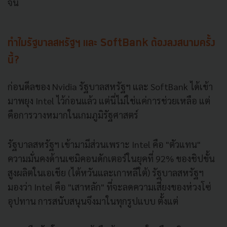
จีน
ทำไมรัฐบาลสหรัฐฯ และ SoftBank ต้องลงสนามครั้ง
นี้?
ก่อนดีลของ Nvidia รัฐบาลสหรัฐฯ และ SoftBank ได้เข้า
มาพยุง Intel ไว้ก่อนแล้ว แต่นี่ไม่ใช่แค่การช่วยเหลือ แต่
คือการวางหมากในเกมภูมิรัฐศาสตร์
รัฐบาลสหรัฐฯ เข้ามามีส่วนเพราะ Intel คือ "ตัวแทน"
ความมั่นคงด้านเซมิคอนดักเตอร์ในยุคที่ 92% ของชิปขั้น
สูงผลิตในเอเชีย (ไต้หวันและเกาหลีใต้) รัฐบาลสหรัฐฯ
มองว่า Intel คือ "เสาหลัก" ที่จะลดความเสี่ยงของห่วงโซ่
อุปทาน การสนับสนุนจึงมาในทุกรูปแบบ ตั้งแต่