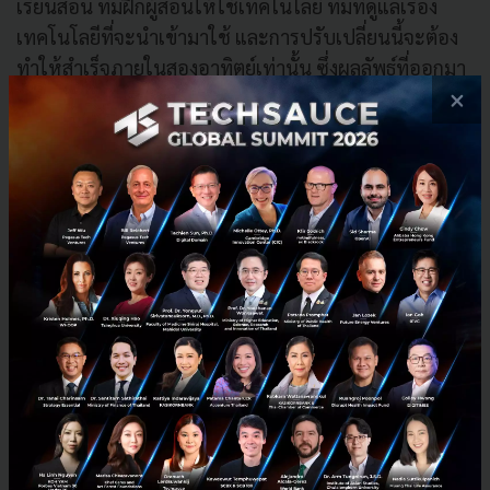
เรียนสอน ทีมฝึกผู้สอนให้ใช้เทคโนโลยี ทีมที่ดูแลเรื่อง
เทคโนโลยีที่จะนำเข้ามาใช้ และการปรับเปลี่ยนนี้จะต้อง
ทำให้สำเร็จภายในสองอาทิตย์เท่านั้น ซึ่งผลลัพธ์ที่ออกมา
×
ก็เป็นที่น่าพึงพอใจมาก ในตอนนี้ SEAC นั้นมีกว่า 170 วิชา
ที่ปรับรูปแบบการเรียนไปยังออนไลน์ และมีผู้เรียนกว่า
12,900 เข้าเรียนในรูปแบบใหม่นี้ภายใน 3 เดือนเท่านั้น