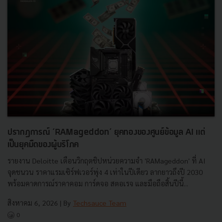
ปรากฏการณ์ ‘RAMageddon’ ยุคทองของศูนย์ข้อมูล AI แต่
เป็นยุคมืดของผู้บริโภค
รายงาน Deloitte เตือนวิกฤตชิปหน่วยความจำ 'RAMageddon' ที่ AI
จุดชนวน ราคาแรมเซิร์ฟเวอร์พุ่ง 4 เท่าในปีเดียว ลากยาวถึงปี 2030
พร้อมคาดการณ์ราคาคอม การ์ดจอ สตอเรจ และมือถือสิ้นปีนี้...
สิงหาคม 6, 2026
| By
Techsauce Team
0