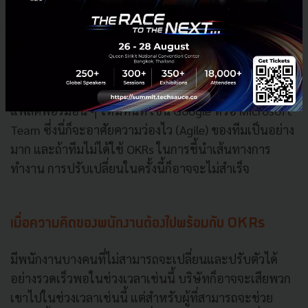
โดยระหว่างการดำเนินงานนี้ก็พบเจอปัญหาเรื่องของ
แพลตฟอร์มที่จะนำมาใช้ร่วมกับการสอน ซึ่งในตอนแรกก็
เลือก Zoom เข้ามาใช้ แต่ในตอนนั้น Zoom เกิดปัญหาใน
เรื่องความปลอดภัยของข้อมูล ทำให้จะต้องเปลี่ยน
แพลตฟอร์มทันที ซึ่งทางทีมก็ต้องกลับมาทดลอง
แพลตฟอร์มอื่น ๆ ใหม่ทันที เช่น Google หรือ Microsoft
Team ซึ่งนี่ก็จะอาศัยความว่องไว (Agile) ของทีมเป็นอย่าง
มาก และถ้าทีมไม่ได้ใช้ OKRs ในการชี้นำเส้นทางการ
ทำงาน การปรับเปลี่ยนในครั้งนี้ก็อาจจะไม่สำเร็จ
เมื่อความคิดของพนักงานต้องไปพร้อมกับ OKRs
มีพนักงานบางคนที่ไม่สามารถจะเปลี่ยนและปรับตัวได้
อย่างรวดเร็วพอในช่วงเวลาเช่นนี้ บริษัทก็อาจจะเสียพวก
เขาไปในช่วงเวลาเช่นนี้ แต่สำหรับผู้ที่สามารถจะช่วย