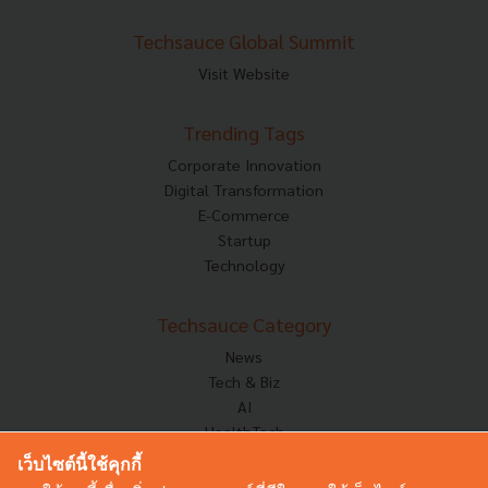
Techsauce Global Summit
Visit Website
Trending Tags
Corporate Innovation
Digital Transformation
E-Commerce
Startup
Technology
Techsauce Category
News
Tech & Biz
AI
HealthTech
Exec Insight
เว็บไซต์นี้ใช้คุกกี้
Corp Innov