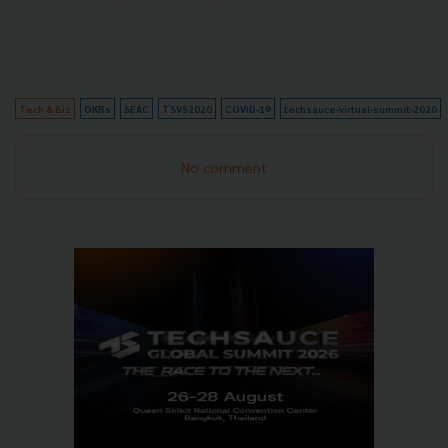
Tech & Biz
OKRs
SEAC
TSVS2020
COVID-19
techsauce-virtual-summit-2020
No comment