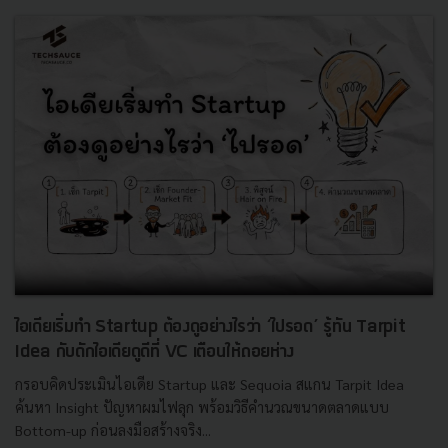
ไอเดียเริ่มทำ Startup ต้องดูอย่างไรว่า ‘ไปรอด’ รู้ทัน Tarpit
Idea กับดักไอเดียดูดีที่ VC เตือนให้ถอยห่าง
กรอบคิดประเมินไอเดีย Startup และ Sequoia สแกน Tarpit Idea
ค้นหา Insight ปัญหาผมไฟลุก พร้อมวิธีคำนวณขนาดตลาดแบบ
Bottom-up ก่อนลงมือสร้างจริง...