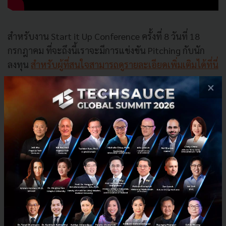
สำหรับงาน Start it Up Conference ครั้งที่ 8 วันที่ 18
กรกฎาคม ที่จะถึงนี้เราจะมีการแข่งขัน Pitching กับนัก
ลงทุน
สำหรับผู้ที่สนใจสามารถดูรายละเอียดเพิ่มเติมได้ที่นี่
×
สมัครร่วมแข่งขัน Startup Pitching
สามารถ
ดาวน์โหลดแบบฟอร์มได้ที่นี่
Tech & Biz
VC
howto
Startup
Pitching
startup pitching
No comment