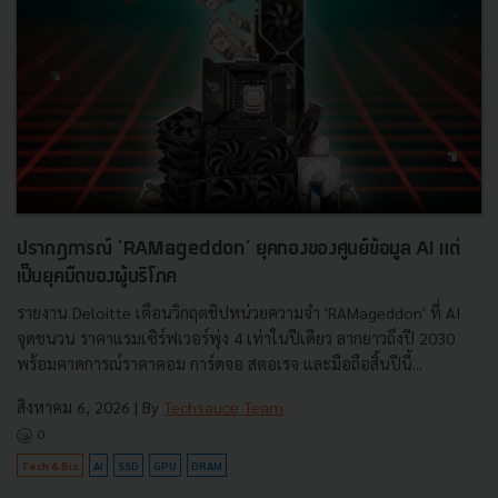
ปรากฏการณ์ ‘RAMageddon’ ยุคทองของศูนย์ข้อมูล AI แต่
เป็นยุคมืดของผู้บริโภค
รายงาน Deloitte เตือนวิกฤตชิปหน่วยความจำ 'RAMageddon' ที่ AI
จุดชนวน ราคาแรมเซิร์ฟเวอร์พุ่ง 4 เท่าในปีเดียว ลากยาวถึงปี 2030
พร้อมคาดการณ์ราคาคอม การ์ดจอ สตอเรจ และมือถือสิ้นปีนี้...
สิงหาคม 6, 2026
| By
Techsauce Team
0
Tech & Biz
AI
SSD
GPU
DRAM