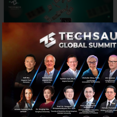
ปรากฏการณ์ ‘RAMageddon’ ยุคทองของศูนย์ข้อมูล AI แต่
เป็นยุคมืดของผู้บริโภค
รายงาน Deloitte เตือนวิกฤตชิปหน่วยความจำ 'RAMageddon' ที่ AI
จุดชนวน ราคาแรมเซิร์ฟเวอร์พุ่ง 4 เท่าในปีเดียว ลากยาวถึงปี 2030
พร้อมคาดการณ์ราคาคอม การ์ดจอ สตอเรจ และมือถือสิ้นปีนี้...
สิงหาคม 6, 2026
| By
Techsauce Team