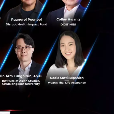
ในปี 2030 ไว้ว่า
รนด์อาหารแห่ง
 เพื่อพัฒนาสินค้า
กษาที่นาน (Shelf
ร Super Food น่า
 ‘ไข่ผำ’