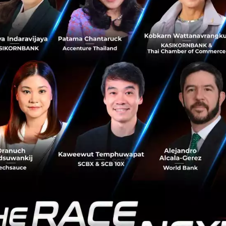
่หยุดเพียงเท่านี้
คุณภาณุ มหัทธโนบล
ผู้จัดการทั่วไป วางภาพ
ดขายได้แตะตัวเลข 7,000 ล้านบาท โดยให้ความสำคัญกับเท
่างยิ่งในด้าน Health และ Well-being
ายการผลิตสินค้าข้าว รวมถึงการสร้าง R&D Technical Center
้องค์ความรู้ และเทคโนโลยีเพื่อสร้างอาหารที่มีอายุการเก็บรั
สามารถรักษาคุณค่าทางอาหารได้อย่างครบถ้วน ซึ่งหนึ่งในอาหา
FS ได้เข้าไปร่วมมือในด้านเทคโนโลยี Freeze Drying แล้วก็คือ
รแห่งอนาคต’ ?