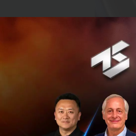
จุดเริ่มต้นของ PFS
ความอุดมสมบูรณ์ข
Drying (การทำแห้ง
ที่หลายคนอาจไม่รู้ 
นอกจาก Freeze Dry
Drum Drying สำหรั
Frozen ทำให้ในปั