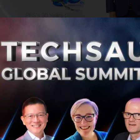
 ต้องย้อนกลับไปเมื่อปี 2537
คุณวรภาส มหัทธโนบล
ก่อตั้งบร
องทรัพยากรไทยมาแปรรูป สร้างรายได้ให้คนไทย พร้อมนำเข้า
แบบแช่เยือกแข็ง) ผลิตอาหารแปรรูปคุณภาพส่งออกทั่วโลก หนึ
คือ PFS เป็นผู้ผลิตสินค้า Freeze Dry ให้ Instant Noodle แบรน
ing แล้ว PFS ยังมีความเชี่ยวชาญในด้าน Spray Drying สำหรั
บทำผักผง ธัญพืชผง, Air Drying สำหรับทำผักผลไม้อบแห้ง ไ
จจุบัน PFS สามารถผลิตอาหารแปรรูปแบบแห้งได้ครบวงจร