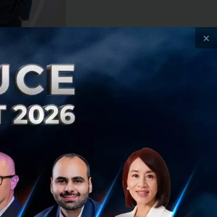
×
ิษัทฯ ด้วยแนวคิดนำ
เทคโนโลยี Freeze
่งใน Product เด่น
ด์ดัง
บทำครีมเทียม,
ปจนถึงการทำ