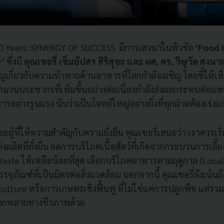
0 Years: SYNERGY OF SUCCESS มีการเสวนาในหัวข้อ
‘Food 
r’
ซึ่งมี
คุณเชอรี่ เข็มอัปสร สิริสุขะ และ ผศ. ดร. วิษุวัต สงน
ัญเกี่ยวกับความท้าทายด้านอาหารที่โลกกำลังเผชิญ โดยชี้ให้เ
นวนประชากรที่เพิ่มขึ้นอย่างต่อเนื่องกำลังส่งผลกระทบต่อแ
อย่างรุนแรง นับว่าเป็นโจทย์ใหญ่อย่างยิ่งที่ทุกฝ่ายต้องเร่งแก
ู้ที่ให้ความสำคัญกับความยั่งยืน คุณเชอรี่เสนอว่า เราควรเริ
ผลิตที่ยั่งยืน ลดการบริโภคเนื้อสัตว์ที่เกิดจากกระบวนการเลี้
te ให้เหลือน้อยที่สุด เลือกบริโภคอาหารตามฤดูกาล (Local
จุภัณฑ์ที่เป็นมิตรต่อสิ่งแวดล้อม นอกจากนี้ คุณเชอรี่ยังเน้
ulture หรือการเกษตรเชิงฟื้นฟู ที่ไม่ใช่แค่การปลูกพืช แต่ร
ากหลายทางชีวภาพด้วย