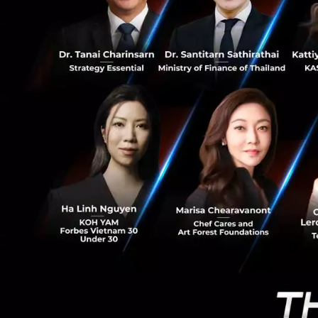
0
แน่นอนว่า PFS จะไม
PFS จะสามารถทำยอ
อนาคต โดยเฉพาะอย
โดยวางแผนลงทุนในส
นวัตกรรม ผ่านการใช
Life) ในขณะที่ยัง
จับตามอง และทาง P
ทำไมต้องมี ‘อาหา