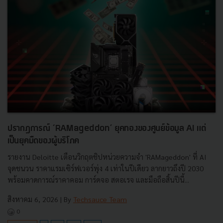
ปรากฏการณ์ ‘RAMageddon’ ยุคทองของศูนย์ข้อมูล AI แต่
เป็นยุคมืดของผู้บริโภค
รายงาน Deloitte เตือนวิกฤตชิปหน่วยความจำ 'RAMageddon' ที่ AI
จุดชนวน ราคาแรมเซิร์ฟเวอร์พุ่ง 4 เท่าในปีเดียว ลากยาวถึงปี 2030
พร้อมคาดการณ์ราคาคอม การ์ดจอ สตอเรจ และมือถือสิ้นปีนี้...
สิงหาคม 6, 2026
| By
Techsauce Team
0