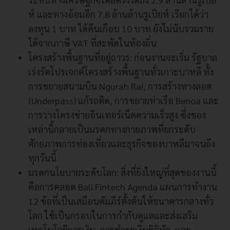
ห์ และทางอ้อมอีก 7.8 ล้านล้านรูเปียห์ เรียกได้ว่า
ลงทุน 1 บาท ได้คืนเกือบ 10 บาท ยังไม่นับรวมราย
ได้จากภาษี VAT ที่สะพัดในท้องถิ่น
โครงสร้างพื้นฐานที่อยู่ถาวร: ก่อนงานจะเริ่ม รัฐบาล
เร่งรัดโปรเจกต์โครงสร้างพื้นฐานทั่วเกาะบาหลี ทั้ง
การขยายสนามบิน Ngurah Rai, การสร้างทางลอด
(Underpass) แก้รถติด, การขยายท่าเรือ Benoa และ
การวางโครงข่ายอินเทอร์เน็ตความเร็วสูง ซึ่งของ
เหล่านี้กลายเป็นมรดกทางกายภาพที่ยกระดับ
ศักยภาพการท่องเที่ยวและธุรกิจของบาหลีมาจนถึง
ทุกวันนี้
มรดกนโยบายระดับโลก: สิ่งที่ยิ่งใหญ่ที่สุดของงานนี้
คือการคลอด Bali Fintech Agenda แผนการทำงาน
12 ข้อที่เป็นเสมือนคัมภีร์ตั้งต้นให้ธนาคารกลางทั่ว
โลก ใช้เป็นกรอบในการกำกับดูแลและส่งเสริม
เทคโนโลยีการเงิน, การชำระเงินดิจิทัล, และ