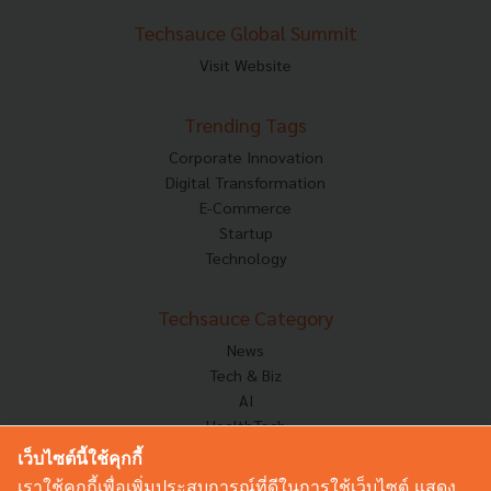
Techsauce Global Summit
Visit Website
Trending Tags
Corporate Innovation
Digital Transformation
E-Commerce
Startup
Technology
Techsauce Category
News
Tech & Biz
AI
HealthTech
Exec Insight
เว็บไซต์นี้ใช้คุกกี้
Corp Innov
เราใช้คุกกี้เพื่อเพิ่มประสบการณ์ที่ดีในการใช้เว็บไซต์ แสดง