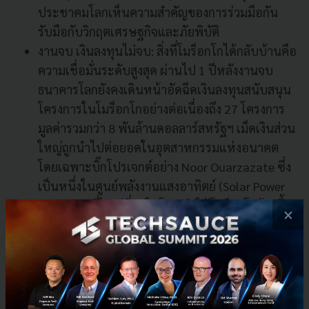
ประชาคมโลกเห็นความสำคัญของการร่วมมือกัน
รับมือกับวิกฤตเศรษฐกิจและภัยพิบัติ
งานจบ เงินลงทุนไม่จบ: สิ่งที่โมร็อกโกได้กลับบ้านคือ
ความเชื่อมั่นระดับสูงสุด ผ่านไป 1 ปีหลังงานจบ
ธนาคารโลกยังคงเดินหน้าอัดฉีดเงินลงทุนสนับสนุน
โครงการในโมร็อกโกอย่างต่อเนื่องถึง 27 โครงการ
มูลค่ารวมกว่า 8 พันล้านดอลลาร์สหรัฐฯ เม็ดเงินส่วน
ใหญ่ถูกนำไปต่อยอดในอุตสาหกรรมแห่งอนาคต
โดยเฉพาะบิ๊กโปรเจกต์อย่าง Noor Ouarzazate ซึ่ง
เป็นหนึ่งในศูนย์พลังงานแสงอาทิตย์ (Solar Power
Complex) ที่ใหญ่ที่สุดในโลก ทำให้โมร็อกโกก้าวขึ้น
×
เป็นผู้นำด้านพลังงานสะอาดในภูมิภาคแอฟริกาตอน
เหนือได้อย่างเต็มภาคภูมิ
เป้าหมายไทย เรากำลังจะเก็บเหรียญอะไรกลับบ้าน?