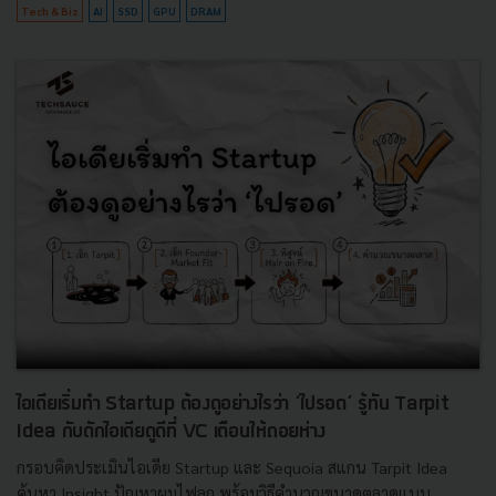
Tech & Biz
AI
SSD
GPU
DRAM
ไอเดียเริ่มทำ Startup ต้องดูอย่างไรว่า ‘ไปรอด’ รู้ทัน Tarpit
Idea กับดักไอเดียดูดีที่ VC เตือนให้ถอยห่าง
กรอบคิดประเมินไอเดีย Startup และ Sequoia สแกน Tarpit Idea
ค้นหา Insight ปัญหาผมไฟลุก พร้อมวิธีคำนวณขนาดตลาดแบบ