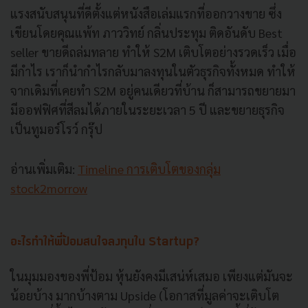
แรงสนับสนุนที่ดีตั้งแต่หนังสือเล่มแรกที่ออกวางขาย ซึ่ง
เขียนโดยคุณแพ้ท ภาววิทย์ กลิ่นประทุม ติดอันดับ Best
seller ขายดีถล่มทลาย ทำให้ S2M เติบโตอย่างรวดเร็ว เมื่อ
มีกำไร เราก็นำกำไรกลับมาลงทุนในตัวธุรกิจทั้งหมด ทำให้
จากเดิมที่เคยทำ S2M อยู่คนเดียวที่บ้าน ก็สามารถขยายมา
มีออฟฟิศที่สีลมได้ภายในระยะเวลา 5 ปี และขยายธุรกิจ
เป็น
ทูมอร์โรว์ กรุ๊ป
อ่านเพิ่มเติม:
Timeline การเติบโตของกลุ่ม
stock2morrow
อะไรทำให้พี่ป้อมสนใจลงทุนใน Startup?
ในมุมมองของพี่ป้อม หุ้นยังคงมีเสน่ห์เสมอ เพียงแต่มันจะ
น้อยบ้าง มากบ้างตาม Upside (โอกาสที่มูลค่าจะเติบโต