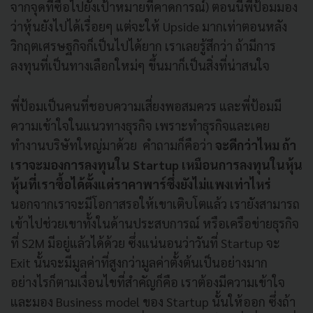
จากจุดที่ซื้อไปยังเป้าหมายที่คาดการณ์) ตอนนี้พี่ป้อมมอง
ว่าหุ้นยังไปได้เรื่อยๆ แต่จะให้ Upside มากเท่าตอนหลัง
วิกฤตเศรษฐกิจก็เป็นไปได้ยาก เราเลยรู้สึกว่า ถ้ามีการ
ลงทุนที่เป็นทางเลือกใหม่ๆ ขึ้นมาก็เป็นสิ่งที่น่าสนใจ
พี่ป้อมเป็นคนที่ชอบความเสี่ยงพอสมควร และพี่ป้อมมี
ความเข้าใจในแนวทางธุรกิจ เพราะทำธุรกิจและเคย
ทำงานบริษัทใหญ่มาด้วย คำถามก็คือว่า
จะดีกว่าไหม ถ้า
เราจะมองการลงทุนใน Startup เหมือนการลงทุนในหุ้น
หุ้นที่เราซื้อได้ตั้งแต่ราคาพาร์ซึ่งยังไม่แพงเท่าไหร่
นอกจากเราจะมีโอกาสรอให้เขาเติบโตแล้ว เรายังสามารถ
เข้าไปช่วยเขาทั้งในด้านประสบการณ์ หรือเครือข่ายธุรกิจ
ที่ S2M มีอยู่แล้วได้ด้วย ซึ่งแน่นอนว่าวันที่ Startup จะ
Exit นั้นจะมีมูลค่าที่สูงกว่ามูลค่าตั้งต้นเป็นอย่างมาก
อย่างไรก็ตามเงื่อนไขที่สำคัญก็คือ เราต้องมีความเข้าใจ
และมอง Business model ของ Startup นั้นให้ออก ซึ่งถ้า