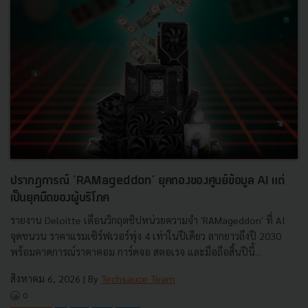
ปรากฏการณ์ ‘RAMageddon’ ยุคทองของศูนย์ข้อมูล AI แต่
เป็นยุคมืดของผู้บริโภค
รายงาน Deloitte เตือนวิกฤตชิปหน่วยความจำ 'RAMageddon' ที่ AI
จุดชนวน ราคาแรมเซิร์ฟเวอร์พุ่ง 4 เท่าในปีเดียว ลากยาวถึงปี 2030
พร้อมคาดการณ์ราคาคอม การ์ดจอ สตอเรจ และมือถือสิ้นปีนี้...
สิงหาคม 6, 2026
| By
Techsauce Team
0