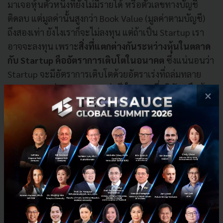
มาเจอหุ้นตัวหนึ่งที่ยังไม่มีรายได้ หรือตัวเลขทางบัญชี
ติดลบ แต่มูลค่านั้นสูงกว่า Book Value (มูลค่าตามบัญชี)
ถึงสองเท่า ยังไงเราก็จะไม่ลงทุน แต่ถ้าเป็น Startup เรา
อาจจะลงทุน เพราะ
สิ่งที่แตกต่างกันระหว่างหุ้นในตลาด
กับ Startup คืออัตราการเติบโตในอนาคต
ซึ่งแน่นอนว่า
Startup จะมีอัตราการเติบโตด้วยอัตราเร่งที่ถล่มทลาย
อาจจะมากกว่า 200-300% ต่อปี ในขณะที่บริษัทหรือหุ้น
×
ทั่วไปในตลาดจะเติบโตอย่างมากแค่ 15-20% ต่อปีก็ถือว่า
ใช้ได้แล้ว ถามว่ามีความเสี่ยงไหม แน่นอนว่ามี นั่นทำให้
เราต้องมีความเข้าใจใน Startup รวมไปถึงต้องให้ความ
สำคัญกับตัวของ Founder และบุคลากรต่างๆเพื่อให้เรา
สามารถเลือกทีมให้ถูกต้อง เราถึงจะเติบโตไปด้วยกันได้
นั่นเองครับ
สิ่งที่อยากแนะนำ Angel มือใหม่ มีอะไรบ้างคะ