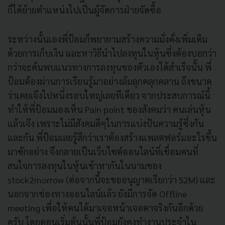
ก็ได้ย้ายตำแหน่งไปเป็นผู้จัดการฝ่ายจัดซื้อ
ระหว่างนั้นเองพี่ป้อมก็พยายามสร้างความมั่งคั่งเพิ่มเติม
ด้วยการเก็บเงิน และหาวิธีนำไปลงทุนในหุ้นซึ่งต้องบอกว่า
กว่าจะค้นพบแนวทางการลงทุนของตัวเองได้สำเร็จนั้น พี่
ป้อมต้องผ่านการเรียนรู้มาอย่างล้มลุกคลุกคลาน ถึงขนาด
ว่าเคยเจ๊งไปหนึ่งรอบใหญ่เลยทีเดียว จากประสบการณ์นี้
ทำให้พี่ป้อมมองเห็น Pain point ของสังคมว่า คนเล่นหุ้น
แล้วเจ๊ง เพราะไม่มีสังคมดีๆในการแบ่งปันความรู้ซึ่งกัน
และกัน พี่ป้อมเลยรู้สึกว่าเราต้องสร้างแพลตฟอร์มอะไรขึ้น
มาซักอย่าง จึงกลายเป็นเว็บไซต์ออนไลน์ที่เชื่อมคนที่
สนใจการลงทุนในหุ้นเข้าหากันในนามของ
stock2morrow (ต่อจากนี้จะขออนุญาตเรียกว่า S2M) และ
นอกจากช่องทางออนไลน์แล้ว ยังมีการจัด Offline
meeting เพื่อให้คนได้มาเจอหน้าเจอตาจริงกันอีกด้วย
ครับ โดยตอนเริ่มต้นนั้นพี่ป้อมยังคงทำงานประจำใน