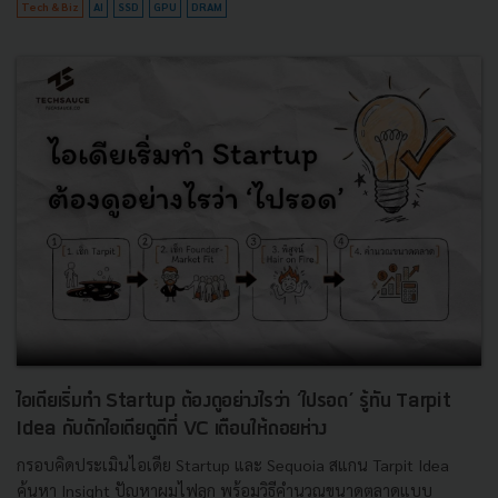
Tech & Biz
AI
SSD
GPU
DRAM
ไอเดียเริ่มทำ Startup ต้องดูอย่างไรว่า ‘ไปรอด’ รู้ทัน Tarpit
Idea กับดักไอเดียดูดีที่ VC เตือนให้ถอยห่าง
กรอบคิดประเมินไอเดีย Startup และ Sequoia สแกน Tarpit Idea
ค้นหา Insight ปัญหาผมไฟลุก พร้อมวิธีคำนวณขนาดตลาดแบบ