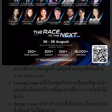
เราควรพยายามให้แบรนด์ของเราอยู่ใน
Winning
zone
หรือจุดที่ core competencies ของเราตรงกับ
ความต้องการของลูกค้าพอดี และไม่ซ้ำกับคู่แข่ง
Danger zone
คือโซนที่หลายแบรนด์มักตกไปอยู่
นั้นคือขายทุกอย่างเหมือนกับคู่แข่ง ซึ่งแม้จะตรงกับ
ความต้องการของลูกค้า แต่สุดท้ายจะถูกตัดสินด้วย
ราคา (Price war)
Losing zone
หนึ่งโซนสุดอันตราย คือจุดที่คู่แข่งนำ
เสนอสินค้าและบริการที่คุณภาพดีกว่าเรา หรือทำได้
ดีกว่า
Dump zone
เท่ากับทำอะไรที่เสียเปล่า เนื่องจากเป็น
สิ่งที่ลูกค้าไม่ได้ต้องการ