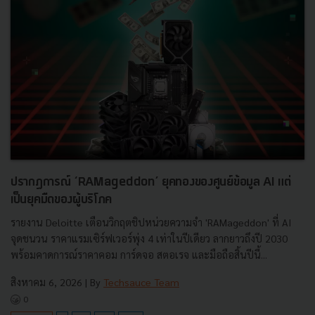
ปรากฏการณ์ ‘RAMageddon’ ยุคทองของศูนย์ข้อมูล AI แต่
เป็นยุคมืดของผู้บริโภค
รายงาน Deloitte เตือนวิกฤตชิปหน่วยความจำ 'RAMageddon' ที่ AI
จุดชนวน ราคาแรมเซิร์ฟเวอร์พุ่ง 4 เท่าในปีเดียว ลากยาวถึงปี 2030
พร้อมคาดการณ์ราคาคอม การ์ดจอ สตอเรจ และมือถือสิ้นปีนี้...
สิงหาคม 6, 2026
| By
Techsauce Team
0