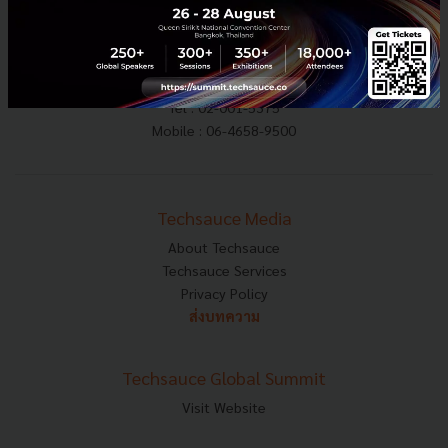
E-mail :
contact@techsauce.co
Tel : 02-001-5375
Mobile : 06-4658-9500
Techsauce Media
About Techsauce
Techsauce Services
Privacy Policy
ส่งบทความ
Techsauce Global Summit
Visit Website