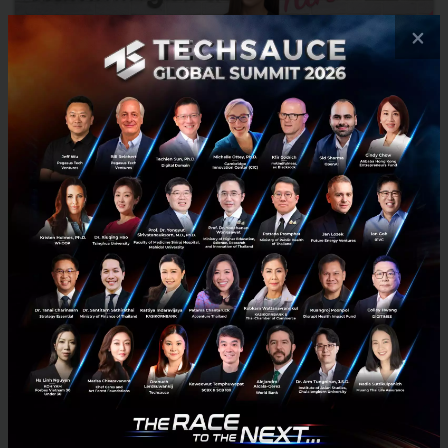
×
Innovation Strategy นวัตกรรมของคุณมีกลยุทธ์หรือไม่ ?
คำถามสำคัญสำหรับคนทำงานด้าน Innovation คือ ถ้าคุณต้องการให้
องค์กร มี innovation ใหม่ ควรเริ่มจากอะไรก่อน? แล้วทำอย่างไรให้
innovation นั้นมี highest impact กับองค์กร ? สำหรับ start...
พฤษภาคม 25, 2020
| By
Techsauce Team
18
Tech & Biz
Hummingbirds
Innovation Strategy