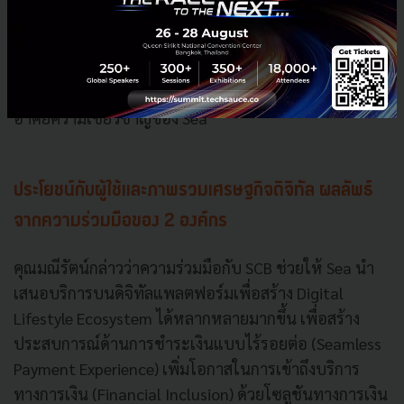
e-Commerce ซึ่งมีศักยภาพการเติบโตสูง หาก SCB ลงไป
ให้บริการด้วยตัวเองก็อาจจะทำได้ไม่เต็มที่ การจับมือเป็น
พันธมิตรกับ Sea จะช่วยให้ SCB เข้าถึงอุตสาหกรรมข้าง
ต้นพร้อมกับนำเสนอบริการทางการเงินที่เหมาะสมโดย
อาศัยความเชี่ยวชาญของ Sea
ประโยชน์กับผู้ใช้และภาพรวมเศรษฐกิจดิจิทัล ผลลัพธ์
จากความร่วมมือของ 2 องค์กร
คุณมณีรัตน์กล่าวว่าความร่วมมือกับ SCB ช่วยให้ Sea นำ
เสนอบริการบนดิจิทัลแพลตฟอร์มเพื่อสร้าง Digital
Lifestyle Ecosystem ได้หลากหลายมากขึ้น เพื่อสร้าง
ประสบการณ์ด้านการชำระเงินแบบไร้รอยต่อ (Seamless
Payment Experience) เพิ่มโอกาสในการเข้าถึงบริการ
ทางการเงิน (Financial Inclusion) ด้วยโซลูชันทางการเงิน