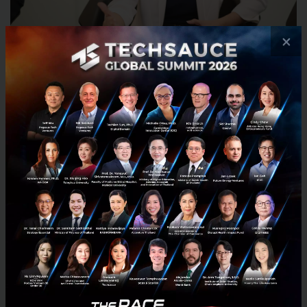
×
คุณมณีรัตน์ อนุโลมสมบัติ ประธานเจ้าหน้าที่บริหาร Sea (ประเทศไทย)
ด้านจุดแข็งของ SCB ที่ทำให้ Sea สนใจร่วมเป็นพันธมิตร
ในระยะยาว คุณมณีรัตน์กล่าวว่าแม้โลกจะขับเคลื่อนด้วย
กลไกทางดิจิทัลแต่ Banking ก็ยังเป็นส่วนสำคัญในชีวิต
ประจำวัน ซึ่ง SCB คือธนาคารที่ดำเนินธุรกิจมาอย่าง
ยาวนานและมีความน่าเชื่อถือในระดับภูมิภาค ทั้งยังมีฐาน
ผู้ใช้ในประเทศไทยจำนวนมาก นอกจากนี้ยังมีความ
เชี่ยวชาญในบริการทางการเงินอย่างครบวงจร ทั้งโซลูชัน
การชำระเงินรูปแบบต่างๆ การประเมินเครดิต และธุรกิจ
สินเชื่อ ทั้งนี้คุณมณีรัตน์มองว่า Banking ยังเป็น Core ของ
การใช้ชีวิตประจำวัน
คุณปิติพรเสริมว่า Sea มีความเชี่ยวชาญด้าน Gaming และ