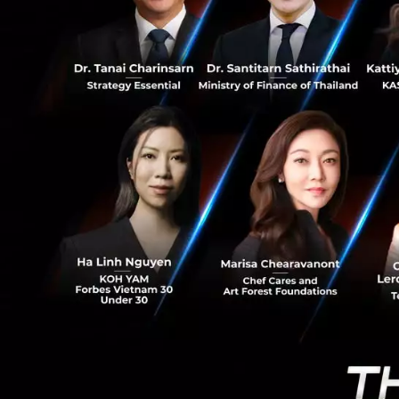
4.7K
โครงสร้างพื้นฐานท
ศูนย์ประชุมต่าง ๆ
โครงการด้านสิ่งแว
ทั้งนี้แนวคิดในตอน
ประเทศ จึงได้มีการ
คนอยู่แล้วมีความส
กำลังพยายามทำอยู
Smart Ci
นั้นขอนแก่นจึ
ได้ทิ้งใครไว้ข