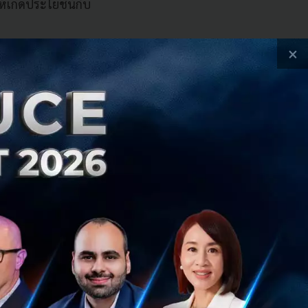
ห้เกิดประโยชน์กับ
×
หน แต่พอไปถึงส่วน
งดูแล ฉะนั้นกว่าจะ
คงได้การเติบโตใน
แก่นพัฒนาเมือง
ัทของคนในขอนแก่น
ษัทดังกล่าวขึ้น
าเมืองได้