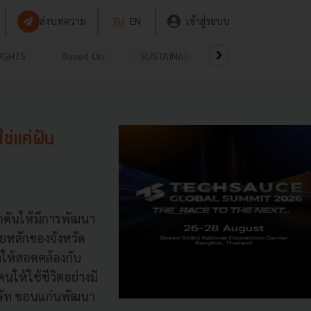
ส่งบทความ
TH
EN
เข้าสู่ระบบ
UGHTS
Based On
SUSTAINABLE
VIDEOS
P
ช่แค่ฝัน
ักดันให้มีการพัฒนา
ายหลักของจังหวัด
งให้สอดคล้องกับ
ให้ใช้ชีวิตอย่างมี
ริษัท ขอนแก่นพัฒนา