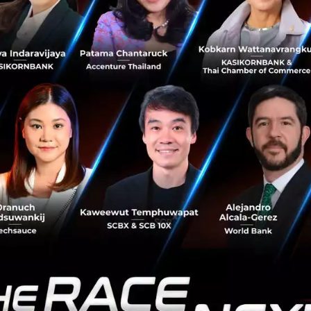
ี่จะช่วยสนับสนุนการเติบโตของเมืองเป็นหลัก ไม่ว่าจะเป็น 
 การจัดการรูปแบบ แผนผังเมือง การวางแผนพัฒนาพื้นที่เมือง ห
ดล้อม
แรกต้องบอกว่าไม่ได้มีคำว่า Smart City อยู่เลย แต่พอคำคำนี้
ศึกษาว่ามันคืออะไร ก็พบว่า จริงๆแล้วเป้าหมายหลัก ก็คือ การส
ุข โดยการใช้เทคโนโลยีมาเป็นส่วนช่วยในการอำนวยความสะดวก ซึ
่ ก็เลยวางเป้าหมายในการพัฒนาขอนแก่นให้เป็น Smart City
ty เป็นโครงการที่ถูกคิดมาแล้วว่าให้มีครบใน
งใช้โมเดลนี้ เพราะว่าจะได้ไม่ขาดอะไรไป แล
้างหลัง ซึ่งก็จะมีเรื่องของคนและสิ่งแวดล้อมเข