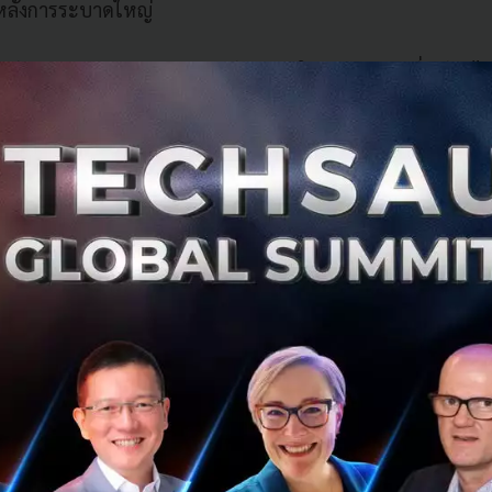
จหลังการระบาดใหญ่
ธิบดีแห่งสาธารณรัฐประชาชนจีน กล่าวในคำปราศรัยที่เตรียมไว้ว
ับความก้าวหน้า ในขณะที่การขัดขวางห่วงโซ่อุปทานที่เกิดขึ้นใ
ทางเศรษฐกิจ จีนมุ่งมั่นที่จะ 'ส่งเสริมการสร้างชุมชนเอเชียแป
เลขาธิการสภาหอการค้านานาชาติ กล่าวว่าการหลอมรวมภาคธุร
ดแข็งที่สำคัญของเศรษฐกิจเอเชียแปซิฟิก และความร่วมมือนี
ิภาคที่สร้างความยืดหยุ่นด้านห่วงโซ่อุปทาน ส่งเสริมการเปลี่
ลงทุนในโครงสร้างพื้นฐานที่ยั่งยืน
ประธานเจ้าหน้าที่บริหาร บริษัท เซ็นทรัล รีเทล คอร์ปอเรชั่
งกล่าว โดยกล่าวว่า การดำเนินการและความร่วมมือร่วมกันเป็นสิ่
างเศรษฐกิจและสังคมจากความไม่เท่าเทียมกันที่เพิ่มขึ้น เพื่
และยั่งยืน และให้ความสำคัญกับ 'การเติบโตที่เป็นมิตรต่อสิ่งแวด