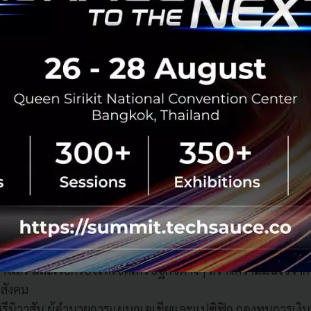
มเดือดร้อนมากที่สุดในช่วงการระบาดของโควิด-19
การประชุม APEC CEO Summit 2022 วันสุดท้าย
ติภาพ เสถียรภาพ และความร่วมมือ คือกุญแจสู่ความเจริญรุ่งเร
อล มาครง ประธานาธิบดีแห่งสาธารณรัฐฝรั่งเศส ได้เรียกร้องให
้ประเทศต่างๆ กลับมาเคารพกฎระเบียบระหว่างประเทศ และสนั
พและเสถียรภาพของโลก ตลอดจนเรียกร้องให้ประเทศต่าง ๆ ดำเ
อบคลุม เพื่อจัดการกับความไม่เท่าเทียมและความไร้เสถียรภาพ
ร์ริส รองประธานาธิบดีสหรัฐอเมริกา เน้นย้ำถึงพันธสัญญาข
ามเข้มแข็งของความสัมพันธ์ทางเศรษฐกิจ และความเป็นหุ้นส่วนอ
ากนี้สหรัฐฯ ยังมุ่งมั่นที่จะเพิ่มการลงทุนโดยตรงจากต่างประ
างเสรี และเรียกร้องให้เขตเศรษฐกิจต่างๆ สร้างความมั่นใจว่า
้งสังคม
ีนิวาสัน ผู้อำนวยการแผนกเอเชียและแปซิฟิก กองทุนการเงิ