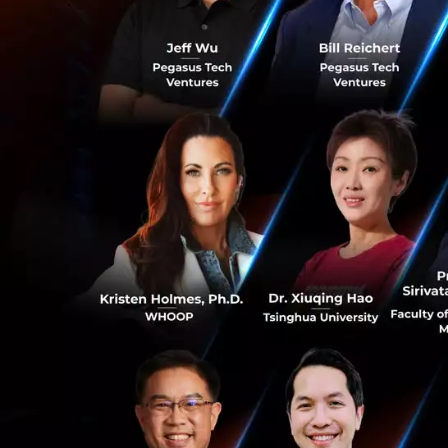
ศาสตราจารย์เคล้าส
รับความร่วมมือระห
เรื่องเงินทุนของผู
ประเด็นที่ 2: กา
สำคัญสำหรับผู้ก
นายเหวียน ซวน ฟุก
การเปลี่ยนแปลงทาง
กำหนดให้เป็นตัวข
นายแฟร์ดินันด์ โรม
1
สภาพภูมิอากาศ สุ
และเรียกการเปลี่ย
สมัยของเรา’