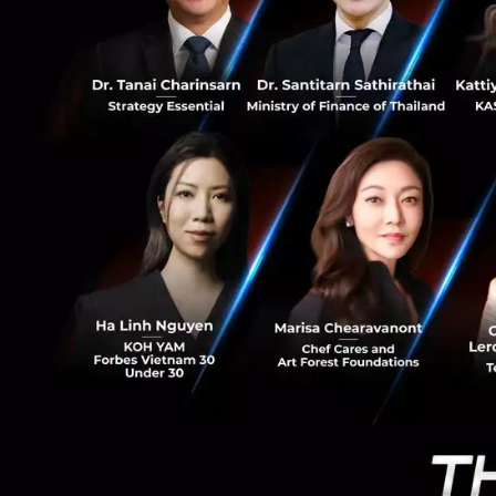
14
นายโรเบิร์ต มอริทซ
ยั่งยืน และความคล
สาธารณชน ผู้ประก
กับสถานการณ์ใ
นายกาบริเอล โบริก 
ความไม่เท่าเทียมแ
นางดินา เอร์ซิเลีย
ประเด็นก่อนนี้ โดยเ
กล่าวว่าความท้าท
จาซินดา อาร์เดิร์
ทิ้งกลุ่มผู้ด้อยโอก