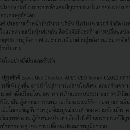
ว่านโยบายปกป้องทางการค้าและปัญหาการแบ่งแยกของระบบกา
้งต่อเศรษฐกิจโลก
ิงค์ ประธานเจ้าหน้าที่บริหาร บริษัท บี.กริม เพาเวอร์ จำกัด (
กใจและความเป็นหุ้นส่วนกัน คือปัจจัยที่จะสร้างการเปลี่ยนแป
วิกฤตสภาพภูมิอากาศ และการเปลี่ยนผ่านสู่พลังงานสะอาดจำเป
ชิงนโยบาย
ิบโตอย่างยั่งยืนและทั่วถึง
 ปฐมศักดิ์ Executive Director, APEC CEO Summit 2022 กล่าวว
ที่เพิ่มสูงขึ้น อาจนำไปสู่ความไม่สงบในสังคม และสร้างควา
าะอย่างยิ่งเมื่อนโยบายทางการเงินและงบประมาณการคลังมีคว
ีนิวาสัน ผู้อำนวยการแผนกเอเชียและแปซิฟิก กองทุนการเงิ
่า เมื่อโลกเผชิญกับ “มรสุมที่สมบูรณ์แบบ” ของความขัดแย้งทา
งวิกฤตพลังงาน ผู้กำหนดนโยบายต้องไปให้ไกลกว่าการแก้ปัญห
มท้าทายต่างๆ เช่น การเปลี่ยนแปลงสภาพภูมิอากาศ