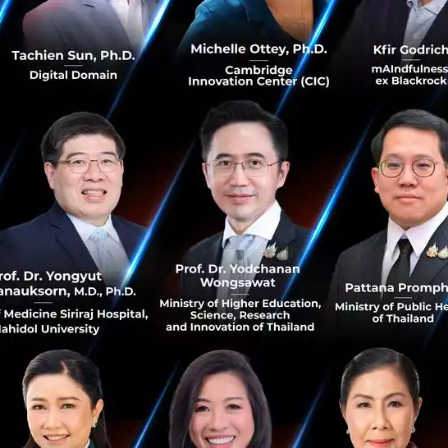
์ ชวาป ผู้ก่อตั้งและประธานบริหารสภาเศรษฐกิจโลก เรียกร้องใ
ว่างภาครัฐและเอกชน การเปลี่ยนแปลงเป็นดิจิทัล การคิดเชิง
้มีส่วนได้ส่วนเสียเพื่อสร้างความไว้วางใจจากสาธารณะ
รเปลี่ยนแปลงสภาพภูมิอากาศ ความครอบคลุม และความยั่งยืน
ำหนดนโยบายและบริษัทต่างๆ
 ประธานาธิบดีเวียดนาม กล่าวว่า การลงทุนทั่วโลกได้รับผล
สภาพภูมิอากาศ และการดูแลสุขภาพและเทคโนโลยีที่เป็นมิตรต
ับเคลื่อนกระแสการลงทุนจากต่างประเทศในอนาคต
ูอัลเดซ มาร์โคส จูเนีย ประธานาธิบดีฟิลิปปินส์ เห็นพ้องต้องก
ขภาพ และความมั่นคงทางอาหารเป็นความท้าทายสำคัญที่เศรษ
นแปลงทางสภาพภูมิอากาศว่าเป็น 'ความท้าทายที่กดดันที่สุดต่