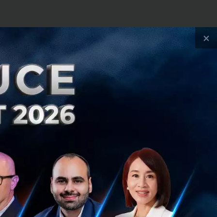
่า การเปิดกว้าง
×
นเอเชียแปซิฟิก จะ
ซิฟิกที่มีอนาคตร่วม
กิจเข้ากับการ
้มีความจำเป็นใน
ยนผ่านของพลังงาน
น จำกัด (มหาชน)
งจำเป็นเพื่อช่วย
อนำเศรษฐกิจไปสู่
ล้อม'