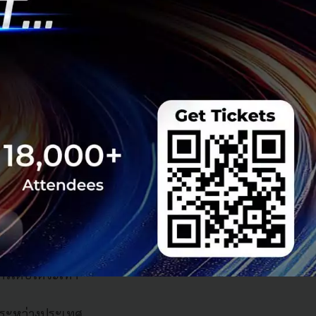
ือง
้ยุติสงคราม และ
บสนุนกลไกพหุภาคี
นินการพัฒนาที่
องสหรัฐฯ ในการ
ย่างทั่วถึงใน
เทศและการไหลเวียน
การเติบโตจะเท่า
นระหว่างประเทศ