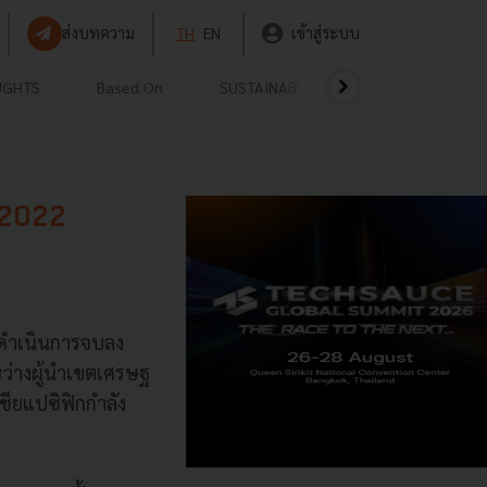
ส่งบทความ
TH
EN
เข้าสู่ระบบ
UGHTS
Based On
SUSTAINABLE
VIDEOS
P
 2022
้ดำเนินการจบลง
หว่างผู้นำเขตเศรษฐ
ชียแปซิฟิกกำลัง