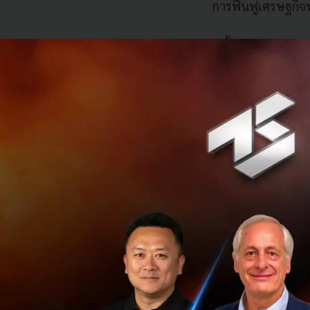
การฟื้นฟูเศรษฐกิ
สี จิ้นผิง ประธานา
เป็นสิ่งสำคัญสำหร
ขัดขวางความร่วมมือ
กัน'
นายจอห์น เดนตัน 
กำหนดนโยบายเป็นจุ
อนาคต ด้วยเป็นภูม
และคาร์บอน และการ
นายญนน์ โภคทรัพย์ 
สะท้อนความรู้สึกดั
จัดการกับผลกระทบท
การพัฒนาที่ทั่วถึง