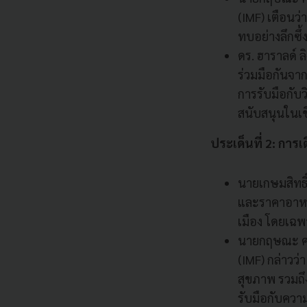
(IMF) เตือน
ทบอย่างลึกซึ
ดร. ฮาราลด์ ล
ร่วมมือกันจา
การรับมือกับ
สนับสนุนในเ
ประเด็นที่ 2: การเต
นายเกษมสิทธิ์
และราคาอาหาร
เมือง โดยเฉพ
นายกฤษณะ ศร
(IMF) กล่าวว
สุขภาพ รวมถึ
รับมือกับควา