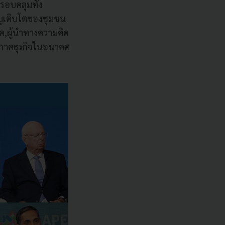
อบคลุมทั้ง
ริญเติบโตของชุมชน
ปค,ผู้นำทางความคิด
อภาคธุรกิจในอนาคต