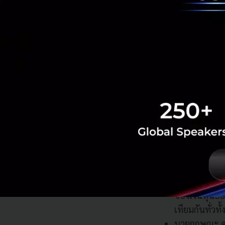
เหล่านี้ได้รับควา
บทสรุปสำคัญของ
ประเด็นที่ 1: สัน
นายเอมานูว์แ
เรียกร้องให
เพื่อสันติภา
ยั่งยืนและคร
นางคามาลา แฮ
เสริมสร้างคว
ภูมิภาค นอกจ
ของเงินทุนอย่
เทียมกันทั่วทั
นายกฤษณะ ศร