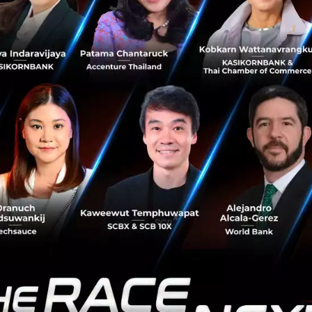
์ ประธานบริษัท ไพร้ซวอเตอร์เฮาส์ คูเปอร์ส (PwC) กล่าวว่า ค
่องตัว จะมีความสำคัญต่อการเติบโตในอนาคต เพื่อเรียกความเชื
อบการธุรกิจต้องมีความสามารถในการกำหนดแนวทางและดำเนิ
นอนาคต
ประธานาธิบดีสาธารณรัฐชิลี กล่าวว่าการปฏิรูปสังคมเป็นสิ่งจำ
ละสนับสนุนการเติบโตที่ยั่งยืนและครอบคลุม
 โบลัวร์เต เซการ์รา รองประธานาธิบดีคนที่ 1 สาธารณรัฐเปรู ได
สริมว่าการพัฒนาที่ยั่งยืนนั้นมีสามมิติ ได้แก่ เศรษฐกิจ สังคม 
าย คือการตอบสนองความต้องการในปัจจุบันโดยไม่ประนีประ
น นายกรัฐมนตรีนิวซีแลนด์ กล่าวว่าการเติบโตจำเป็นต้องมีควา
าสไว้เบื้องหลัง ไม่ว่าจะเป็นผู้หญิง ธุรกิจขนาดเล็ก หรือชนพื้นเมื