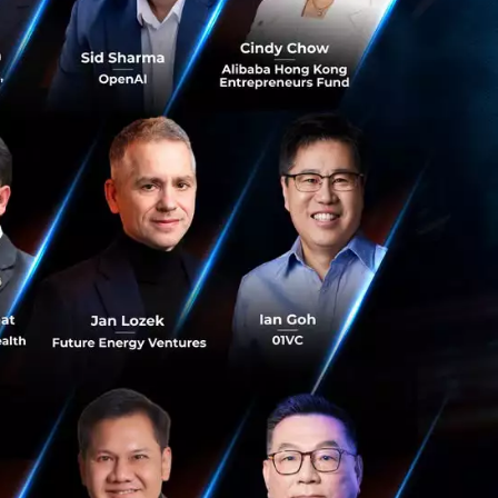
ห้บริษัทต่าง ๆ โอบ
กลยุทธ์ และแนวคิด
 จะเป็นประเด็น
กระทบอย่างหนักจาก
่อสิ่งแวดล้อม ถูก
ันว่าการเปลี่ยนแปลง
ฐกิจโลกต้องเผชิญ
อความอยู่รอดในยุค