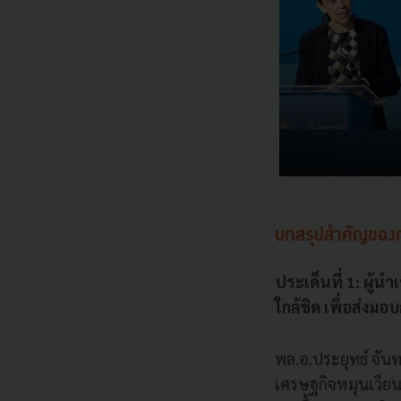
บทสรุปสำคัญขอ
ประเด็นที่ 1: ผู้
ใกล้ชิด เพื่อส่งม
พล.อ.ประยุทธ์ จั
เศรษฐกิจหมุนเวียน