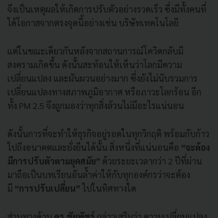
จึงเป็นเหตุผลให้เกิดการปรับตัวอย่างรวดเร็ว ซึ่งมีทั้งคนที่
ได้โอกาสจากตรงจุดนี้อย่างเช่น บริษัทเทคโนโลยี
แต่ในขณะเดียวกันหลังจากสถานการณ์โควิดกลับมี
สงครามเกิดขึ้น ดังนั้นสะท้อนให้เห็นว่าโลกมีความ
เปลี่ยนแปลง และผันผวนอย่างมาก ซึ่งยังไม่นับรวมการ
เปลี่ยนแปลงทางสภาพภูมิอากาศ หรือภาวะโลกร้อน อีก
ทั้ง PM 2.5 จึงถูกมองว่าทุกสิ่งล้วนไม่มีอะไรแน่นอน
ดังนั้นการที่จะทำให้ธุรกิจอยู่รอดในทุกวิกฤติ พร้อมกับก้าว
ไปถึงอนาคตและยั่งยืนได้นั้น สิ่งหนึ่งที่แน่นอนคือ
“จะต้อง
มีการปรับตัวตามยุคสมัย”
ด้วยระยะเวลากว่า 2 ปีที่ผ่าน
มาถือเป็นบทเรียนอันล้ำค่าให้กับทุกองค์กรว่าจะต้อง
มี
“การปรับเปลี่ยน”
ไปในทิศทางใด
ส่วนทางด้าน
ดร.ชัยพัชร์
กล่าวเสริมว่า ความเปลี่ยนแปลง