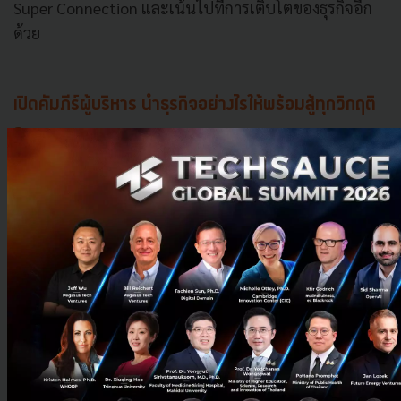
Super Connection และเน้นไปที่การเติบโตของธุรกิจอีก
ด้วย
เปิดคัมภีร์ผู้บริหาร นำธุรกิจอย่างไรให้พร้อมสู้ทุกวิกฤติ
?
ทั้งนี้ในการรับมือกับการเปลี่ยนแปลง ทั้งการทำให้ธุรกิจให้
อยู่รอด และการเติบโตในแบบฉบับของผู้บริหารนั้น
คุณส
ราวุฒิ
เผยว่า เรื่องของ Transformation จะต้องปรับไป
เรื่อย ๆ และยุคนี้เรื่องของ Transformation เป็น Hot
Topic ที่ต้องพูดคุยตลอดเวลา แต่อนาคตจะเป็น Norm
ของ Business ที่ทุกคนต้องปรับตัวตลอดเวลา โดยการปรับ
ตัวหมายถึง การปรับทุกเรื่อง และมีเรื่องใหม่ ๆ เกิดขึ้น
เสมอ อาทิ คน วัฒนธรรมองค์กร