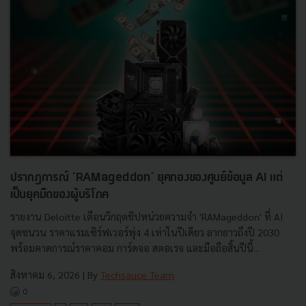
ปรากฏการณ์ ‘RAMageddon’ ยุคทองของศูนย์ข้อมูล AI แต่
เป็นยุคมืดของผู้บริโภค
รายงาน Deloitte เตือนวิกฤตชิปหน่วยความจำ 'RAMageddon' ที่ AI
จุดชนวน ราคาแรมเซิร์ฟเวอร์พุ่ง 4 เท่าในปีเดียว ลากยาวถึงปี 2030
พร้อมคาดการณ์ราคาคอม การ์ดจอ สตอเรจ และมือถือสิ้นปีนี้...
สิงหาคม 6, 2026
| By
Techsauce Team
0