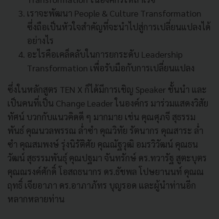
เราจะพัฒนา People & Culture Transformation
ซึ่งถือเป็นหัวใจสำคัญที่จะนำไปสู่การเปลี่ยนแปลงได้
อย่างไร
อะไรคือเคล็ดลับในการยกระดับ Leadership
Transformation เพื่อรับมือกับการเปลี่ยนแปลง
ซึ่งในหลักสูตร TEN X ก็ได้มีการเชิญ Speaker ชั้นนำ และ
เป็นคนที่เป็น Change Leader ในองค์กร มาร่วมแสดงวิสัย
ทัศน์ บวกกับแนวคิดดี ๆ มากมาย เช่น คุณศุภจี สุธรรม
พันธ์ คุณนวลพรรณ ล่ำซำ คุณวิทัย รัตนากร คุณสาระ ล่ำ
ซำ คุณสมพงษ์ รุ่งนิรัติศัย คุณณัฐวุฒิ อมรวิวัฒน์ คุณธน
วัฒน์ สุธรรมพันธุ์ คุณปฐมา จันทรักษ์ ดร.ทวารัฐ สูตะบุตร
คุณณรงค์ศักดิ์ โอสถธนากร ดร.ธัชพล โปษยานนท์ คุณณ
ฤทธิ์ เจียอาภา ดร.อาภาภัทร บุญรอด และผู้นำท่านอีก
หลากหลายท่าน