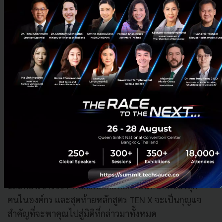
“ดังนั้น Leader ทุกคน จงอย่าเหนื่อย อย่าท้อ ต้องสนุกไป
กับการ Transformation รวมทั้งคิดนอกกรอบตลอดเวลา
และมองภาพอนาคตให้ไกลกว่าเดิมอาจจะเป็น 5-10 ปี และ
อย่าคิดว่าองค์กรที่ต้องปรับตัว คือองค์กรที่กำลังแย่ หรือ
องค์กรที่มีปัญหา เพราะทุกวันนี้คือองค์กรที่ยังดีอยู่
เนื่องจากว่าตอนที่คุณยังสำเร็จคือ ตอนที่คุณต้องปรับตัว
อย่าง Netflix หรือ Twitter ที่ได้มีการปรับตัวอย่างมากเช่น
กัน ดังนั้นจึงเป็น Learning ที่ทุกคนต้องตระหนักรู้ว่า
Transformation คือ Norm ของ Business ในอนาคต และ
ปัจจุบัน”
อย่างไรก็ตามต้องตระหนักเสมอว่า Transformation คือ
ภารกิจของ Leader ที่ไม่ใช่หน่วยงานใดหน่วยงานหนึ่ง
และต้องเข้าใจว่า Transformation เป็นหน้าที่ของทุก
คนในองค์กร และสุดท้ายหลักสูตร TEN X จะเป็นกุญแจ
สำคัญที่จะพาคุณไปสู่มิติที่กล่าวมาทั้งหมด