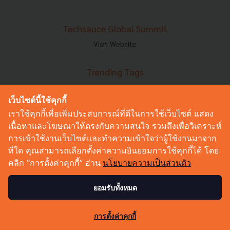
Techsauce Global Summit
Visit Website
Trending Tags
Corporate Innovation
Digital Transformation
เว็บไซต์นี้ใช้คุกกี้
E-Commerce
เราใช้คุกกี้เพื่อเพิ่มประสบการณ์ที่ดีในการใช้เว็บไซต์ แสดง
Startup
เนื้อหาและโฆษณาให้ตรงกับความสนใจ รวมถึงเพื่อวิเคราะห์
Technology
การเข้าใช้งานเว็บไซต์และทำความเข้าใจว่าผู้ใช้งานมาจาก
ที่ใด คุณสามารถเลือกตั้งค่าความยินยอมการใช้คุกกี้ได้ โดย
Techsauce Category
คลิก “การตั้งค่าคุกกี้” อ่าน
นโยบายความเป็นส่วนตัว
News
ยอมรับทั้งหมด
Tech & Biz
AI
351
HealthTech
การตั้งค่าคุกกี้
Exec Insight