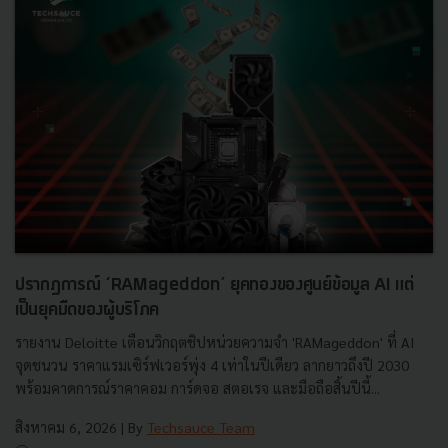
ปรากฏการณ์ ‘RAMageddon’ ยุคทองของศูนย์ข้อมูล AI แต่
เป็นยุคมืดของผู้บริโภค
รายงาน Deloitte เตือนวิกฤตชิปหน่วยความจำ 'RAMageddon' ที่ AI
จุดชนวน ราคาแรมเซิร์ฟเวอร์พุ่ง 4 เท่าในปีเดียว ลากยาวถึงปี 2030
พร้อมคาดการณ์ราคาคอม การ์ดจอ สตอเรจ และมือถือสิ้นปีนี้...
สิงหาคม 6, 2026
| By
Techsauce Team