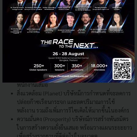
เคมิคอลชั้นนำของโลก ในส่วนของ บมจ. อินโดรามา เวน
เจอร์ ในองค์กรนั้นได้มีการให้ความสำคัญกับ 3 เสาหลัก
คือ
คน (People) คนถือเป็นกุญแจสำคัญขององค์กรใน
การเดินหน้าสู่ความสำเร็จ ทางบริษัทจึงสร้างสภาพ
แวดล้อมที่มีความหลากหลาย ทั้งความหลากหลาย
ทางเพศ อายุ เชื้อชาติ ซึ่งนี่ทำให้มีความเห็นที่หลาก
หลายในการทำงาน พร้อมมุมมองใหม่ๆ จาก
พนักงานเสมอ
สิ่งแวดล้อม (Planet) บริษัทมีการกำหนดที่จะลดการ
ปล่อยก๊าซเรือนกระจก และลดปริมาณการใช้
พลังงาน รวมถึงเพิ่มการรีไซเคิลให้มากขึ้นในองค์กร
ความมั่นคง (Prosperity) บริษัทมีการสร้างพันธมิตร
ในการสร้างความยั่งยืนเสมอ พร้อมวางแผนระยะยาว
เพื่อสร้างรากฐานที่ดีต่อไปในอนาคต