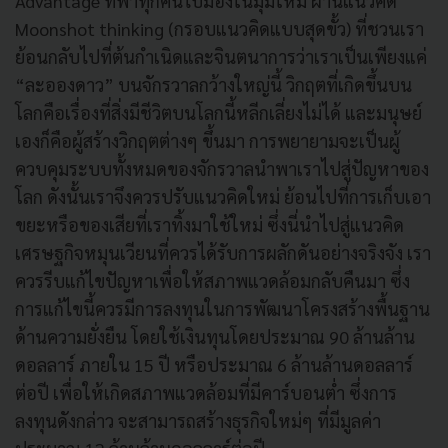
Advantage ที่พาทุกคนไปมองในมุมใหม่ ผ่านแนวคิด
Moonshot thinking (กรอบแนวคิดแบบสุดขั้ว) ที่ชวนเรา
ย้อนกลับไปที่ต้นกำเนิดและจินตนาการว่าเราเป็นเพียงแค่
“ละอองดาว” บนจักรวาลกว้างใหญ่นี้ วิกฤตที่เกิดขึ้นบน
โลกคือเรื่องที่สิ่งมีชีวิตบนโลกนี้หลีกเลี่ยงไม่ได้ และมนุษย์
เองก็คือผู้สร้างวิกฤตต่างๆ ขึ้นมา การพยายามจะเป็นผู้
ควบคุมระบบทั้งหมดของจักรวาลนำพาเราไปสู่ปัญหาของ
โลก ดังนั้นเราจึงควรปรับแนวคิดใหม่ ย้อนไปที่การเก็บเอา
ขยะหรือของเสียที่เราทิ้งมาใช้ใหม่ ซึ่งนี่นำไปสู่แนวคิด
เศรษฐกิจหมุนเวียนที่ควรได้รับการผลักดันอย่างจริงจัง
เรา
ควรรีบแก้ไขปัญหาเพื่อให้สภาพแวดล้อมกลับคืนมา ซึ่ง
การแก้ไขนี้ควรมีการลงทุนในการพัฒนาโครงสร้างพื้นฐาน
ด้านความยั่งยืน โดยใช้เงินทุนโดยประมาณ 90 ล้านล้าน
ดอลลาร์ ภายใน 15 ปี หรือประมาณ 6 ล้านล้านดอลลาร์
ต่อปี เพื่อให้เกิดสภาพแวดล้อมที่มีคาร์บอนต่ำ ซึ่งการ
ลงทุนดังกล่าว จะสามารถสร้างธุรกิจใหม่ๆ ที่มีมูลค่า