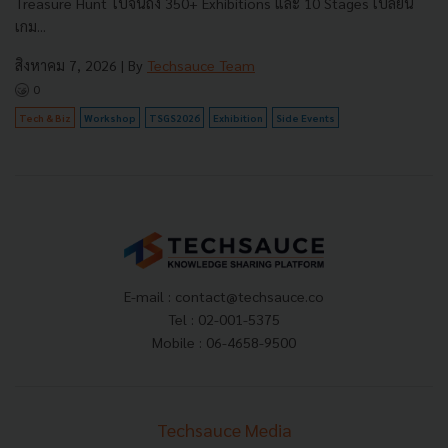
Treasure Hunt ไปจนถึง 350+ Exhibitions และ 10 Stages เปลี่ยน
เกม...
สิงหาคม 7, 2026
| By
Techsauce Team
0
Tech & Biz
Workshop
TSGS2026
Exhibition
Side Events
E-mail :
contact@techsauce.co
Tel : 02-001-5375
Mobile : 06-4658-9500
Techsauce Media