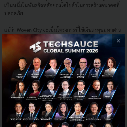
เป็นหนึ่งในพันธกิจหลักของโตโยต้าในการสร้างอนาคตที่
ปลอดภัย
แม้ว่า Woven City จะเป็นโครงการที่ใช้เงินลงทุนมหาศาล
ถึง 10.13 พันล้านดอลลาร์สหรัฐ หรือราว 3.5 แสนล้าน
×
บาท Akio Toyoda ยืนยันว่าเป้าหมายของโครงการนี้ไม่ใช่
เพื่อสร้างกำไร
“ที่ Woven City เราไม่ได้มองหาแค่ผลกำไร เรากำลังสร้าง
โครงการที่ไม่มีวันเสร็จสิ้น เพราะเรากำลังสร้างอนาคต เป้า
หมายของเราคือทำให้โลกดีขึ้น” Akio Toyoda กล่าว
Woven City คือสัญลักษณ์ที่ชัดเจนที่สุดของการเปลี่ยน
ผ่านจากบริษัทผู้ผลิตรถยนต์ไปสู่บริษัท Mobility ของโตโย
ต้า ซึ่งไม่เพียงแต่จะช่วยให้โตโยต้าแข่งขันในตลาดโลกได้
แต่ยังเป็นก้าวสำคัญในการสร้างอนาคตที่ยั่งยืนสำหรับ