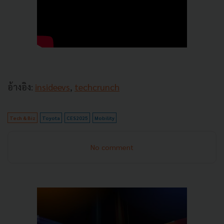
อ้างอิง:
insideevs
,
techcrunch
Tech & Biz
Toyota
CES2025
Mobility
No comment