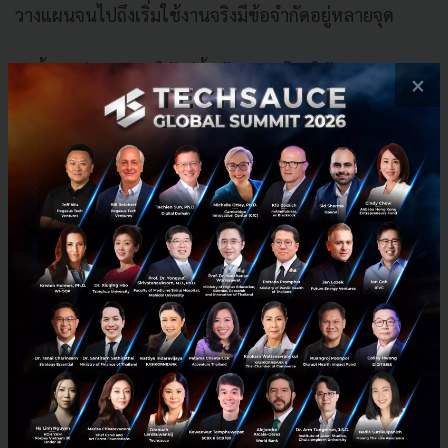
วางแผนจนไปถึงเริ่มใช้งานจริงมีข้อจำกัดอยู่หลายจุด
ดังนั้นองค์กรอาจจะใช้วิธีตั้งเป้าหมายโดยใช้ Quick Win
×
หรือกลยุทธ์ที่สามารถชนะได้ในเวลาอันสั้น เพื่อสร้างกำลัง
ใจให้บุคลากร และทำให้บุคลากรในองค์กรเห็นภาพเป้า
หมายได้ชัดเจนมากขึ้น รวมถึงช่วยให้เข้าใจภาพของการ
ใช้ Data และ AI ในการทำงานร่วมกันมากขึ้นด้วย
ถ้าคุณตั้งเป้าว่าในอีก 4-5 ปีคุณ
อยากจะได้รถ ในปีแรกคุณอาจจะทำล้อ
ปีที่สองทำเพลา ค่อยๆ ทำไปทีละส่วนจน
สุดท้ายคุณได้รถ ซึ่งไม่ผิด แต่มันต้องใช้