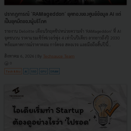
ปรากฏการณ์ ‘RAMageddon’ ยุคทองของศูนย์ข้อมูล AI แต่
เป็นยุคมืดของผู้บริโภค
รายงาน Deloitte เตือนวิกฤตชิปหน่วยความจำ 'RAMageddon' ที่ AI
จุดชนวน ราคาแรมเซิร์ฟเวอร์พุ่ง 4 เท่าในปีเดียว ลากยาวถึงปี 2030
พร้อมคาดการณ์ราคาคอม การ์ดจอ สตอเรจ และมือถือสิ้นปีนี้...
สิงหาคม 6, 2026
| By
Techsauce Team
0
Tech & Biz
AI
SSD
GPU
DRAM