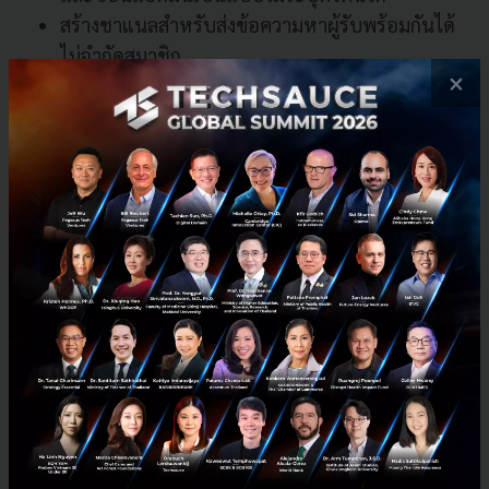
สร้างชาแนลสำหรับส่งข้อความหาผู้รับพร้อมกันได้
ไม่จำกัดสมาชิก
×
ส่งพิกัดแบบสดๆ ได้
ส่งวิดีโอคลิปสั้นๆ ได้เหมือนอัดเสียง
แบ่งแชตออกเป็นหมวดหมู่ได้
ตั้งค่าความเป็นส่วนตัวได้หลากหลาย ใครเห็นเบอร์
โทรได้บ้าง ใครเห็นรูปโปรไฟล์ได้บ้าง ใครเห็นเวลา
ออนไลน์ได้บ้าง เป็นต้น
สร้างธีมเองได้ มีโหมดมืดอัตโนมัติทั้งแบบตั้งเวลา
และแบบตามแสงภายนอก
เข้าใช้งานผ่านเบราว์เซอร์ได้
แอนิเมชั่นและทรานซิชั่นลื่นไหล
ลบแคชของภาพ วิดีโอ เสียง ไฟล์ดาวน์โหลด แยกกัน
ได้ และตั้งเวลาลบอัตโนมัติได้
ลิงก์ที่ส่งในแชตบางลิงก์จะแสดงในแบบ Instant
View ได้ คือแสดงเนื้อหาโดยไม่ต้องแสดงเป็นหน้า