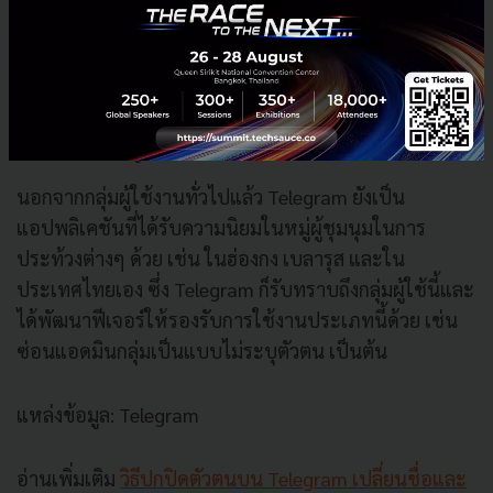
เว็บนั้นๆ ขึ้นมา ทำให้เปิดเนื้อหาได้เร็วแทบจะทันที
เพิ่มบอทเข้าสู่กลุ่มได้ เช่น บอทแปลภาษา บอทเกม
UNO บอทนับเวลาถอยหลัง เป็นต้น
มีลูกเล่นซ่อนไว้หลายรายการ เช่น ส่งอิโมจิลูกเต๋า
เพื่อทอยลูกเต๋า
นอกจากกลุ่มผู้ใช้งานทั่วไปแล้ว Telegram ยังเป็น
แอปพลิเคชันที่ได้รับความนิยมในหมู่ผู้ชุมนุมในการ
ประท้วงต่างๆ ด้วย เช่น ในฮ่องกง เบลารุส และใน
ประเทศไทยเอง ซึ่ง Telegram ก็รับทราบถึงกลุ่มผู้ใช้นี้และ
ได้พัฒนาฟีเจอร์ให้รองรับการใช้งานประเภทนี้ด้วย เช่น
ซ่อนแอดมินกลุ่มเป็นแบบไม่ระบุตัวตน เป็นต้น
แหล่งข้อมูล: Telegram
อ่านเพิ่มเติม
วิธีปกปิดตัวตนบน Telegram เปลี่ยนชื่อและ