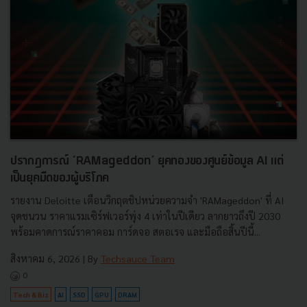
ปรากฏการณ์ ‘RAMageddon’ ยุคทองของศูนย์ข้อมูล AI แต่
เป็นยุคมืดของผู้บริโภค
รายงาน Deloitte เตือนวิกฤตชิปหน่วยความจำ 'RAMageddon' ที่ AI
จุดชนวน ราคาแรมเซิร์ฟเวอร์พุ่ง 4 เท่าในปีเดียว ลากยาวถึงปี 2030
พร้อมคาดการณ์ราคาคอม การ์ดจอ สตอเรจ และมือถือสิ้นปีนี้...
สิงหาคม 6, 2026
| By
Techsauce Team
0
Tech & Biz
AI
SSD
GPU
DRAM