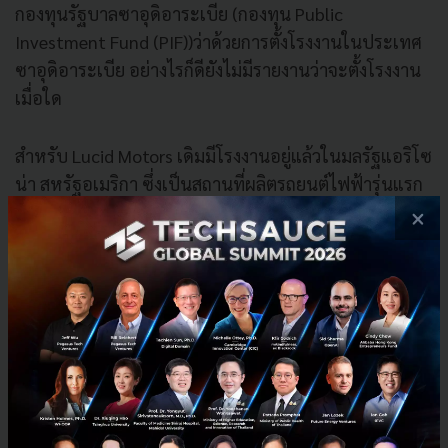
กองทุนรัฐบาลซาอุดิอาระเบีย (กองทุน Public
Investment Fund (PIF))ว่าด้วยการตั้งโรงงานในประเทศ
ซาอุดิอาระเบีย อย่างไรก็ดียังไม่มีรายงานว่าจะตั้งโรงงาน
เมื่อใด
สำหรับ Lucid Motors เดิมมีโรงงานอยู่แล้วในมลรัฐแอริโซ
น่า สหรัฐอเมริกา ซึ่งเป็นสถานที่ผลิตรถยนต์ไฟฟ้ารุ่นแรก
ที่มีชื่อว่า แอร์ ซีดาน รวมถึงกำลังจะทดลองผลิตรถยนต์
×
ไฟฟ้าประเภทเอสยูวี โดยอาศัยแพลตฟอร์มเดียวกันกับที่
ผลิตในรุ่นแอร์
ด้านกองทุนรัฐบาลซาอุดิอาระเบียนั้น จะเป็นเจ้าของ
Lucid ผ่านการซื้อหุ้นในบริษัทมูลค่า 1 พันล้านดอลลาร์
โดยกองทุน PIF จะลงทุนใน Lucid กรณีที่บริษัทจะตั้ง
โรงงานในพื้นที่ของประเทศซาอุดิอะระเบีย เนื่องจาก
ประเทศประสบวิกฤติทางการเงินเป็นเวลาหลายปีจาก