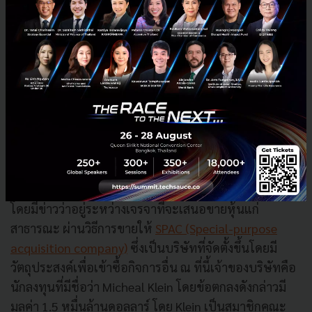
ราคาน้ำมันดิบที่ลดลง ประกอบกับการแทรกแซงราคาจาก
ต่างประเทศ ด้วยเหตุนี้ประเทศจึงมองหาแนวทางลดการ
พึ่งพาจากน้ำมันมากขึ้น ในขณะเดียวกันก่อนหน้านี้ช่วงที่มี
การแพร่ระบาดของ COVID-19 อย่างหนัก ที่กดดันตลาด
หุ้นทั่วโลก กองทุนรัฐบาลซาอุฯ ได้ ทยอยซื้อหุ้นของบริษัท
ยักษ์ใหญ่ในอเมริกาหลายราย เช่น Facebook, Boeing,
Citigroup, Disney และ Berkshire Hathaway
สำหรับดีลของ Lucid กับรัฐบาลซาอุฯนั้น ยังมีความน่า
ติดตามตรงที่ Lucid เองพยายามที่จะระดมทุนหลายวิธีการ
โดยมีข่าวว่าอยู่ระหว่างเจรจาที่จะเสนอขายหุ้นแก่
สาธารณะ ผ่านวิธีการขายให้
SPAC (Special-purpose
acquisition company)
ซึ่งเป็นบริษัทที่จัดตั้งขึ้นโดยมี
วัตถุประสงค์เพื่อเข้าซื้อกิจการอื่น ณ ที่นี้เจ้าของบริษัทคือ
นักลงทุนที่มีชื่อว่า Micheal Klein โดยข้อตกลงดังกล่าวมี
มูลค่า 1.5 หมื่นล้านดอลลาร์ โดย Klein เป็นสมาชิกคณะ